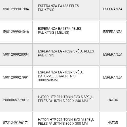
ESPERANZA EA133 PELES
5901299901984
ESPERANZA
PALIKTNIS
ESPERANZA EA137K PELES
5901299904046
ESPERANZA
PALIKTNIS ( MELNS)
ESPERANZA EGP102G SPĒĻU PELES
5901299928004
ESPERANZA
PALIKTNIS
ESPERANZA EGP102R SPĒĻU
DATORPELES PALIKTNIS
5901299927991
ESPERANZA
300X240MM
HATOR HTP-011 TONN EVO S SPĒĻU
2000065779017
HATOR
PELES PALIKTNIS 290 Х 240 MM
HATOR HTP-021 TONN EVO M SPĒĻU
8721249196171
HATOR
PELES PALIKTNIS 360 Х 300 MM