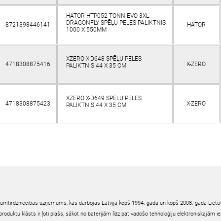
HATOR HTP052 TONN EVO 3XL
DRAGONFLY SPĒĻU PELES PALIKTNIS
8721398446141
HATOR
1000 X 550MM
XZERO X-D648 SPĒĻU PELES
4718308875416
X-ZERO
PALIKTNIS 44 X 35 CM
XZERO X-D649 SPĒĻU PELES
4718308875423
X-ZERO
PALIKTNIS 44 X 35 CM
irumtirdzniecības uzņēmums, kas darbojas Latvijā kopš 1994. gada un kopš 2008. gada Lietuv
oduktu klāsts ir ļoti plašs, sākot no baterijām līdz pat vadošo tehnoloģiju elektroniskajām 