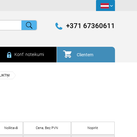
+371 67360611
Konf. noteikumi
Clientem
LIKTŅI
Noliktavā
Cena, Bez PVN
Nopirkt