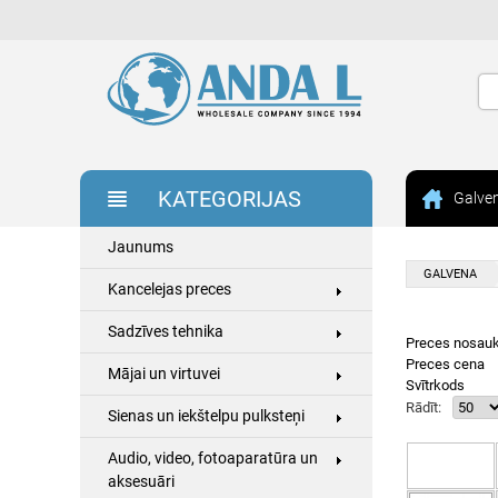
KATEGORIJAS
Galve
Jaunums
GALVENA
Kancelejas preces
Sadzīves tehnika
Preces nosau
Preces cena
Mājai un virtuvei
Svītrkods
Rādīt:
Sienas un iekštelpu pulksteņi
Audio, video, fotoaparatūra un
aksesuāri