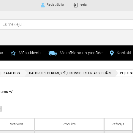
Registrācija
Ieeja
na
Mūsu klienti
Maksāšana un piegāde
Kontakti
KATALOGS
DATORU PIEDERUMI,SPĒĻU KONSOLES UN AKSESUĀRI
PEĻU PA
kums +/-
Svītrkods
Produkts
Ražotājs