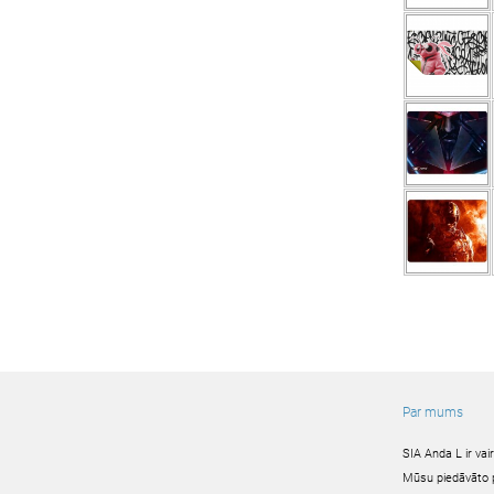
Par mums
SIA Anda L ir va
Mūsu piedāvāto pr