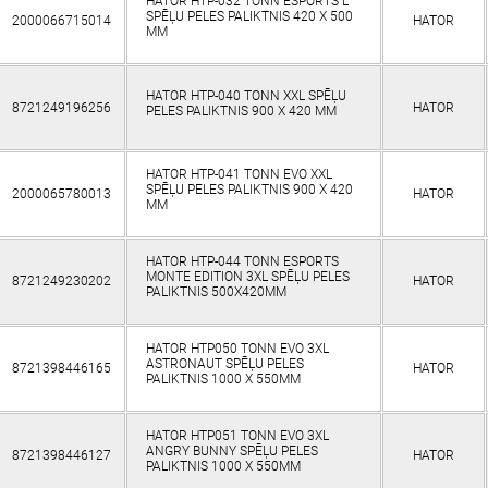
HATOR HTP-032 TONN ESPORTS L
SPĒĻU PELES PALIKTNIS 420 X 500
2000066715014
HATOR
MM
HATOR HTP-040 TONN XXL SPĒĻU
8721249196256
HATOR
PELES PALIKTNIS 900 Х 420 MM
HATOR HTP-041 TONN EVO XXL
SPĒĻU PELES PALIKTNIS 900 Х 420
2000065780013
HATOR
MM
HATOR HTP-044 TONN ESPORTS
MONTE EDITION 3XL SPĒĻU PELES
8721249230202
HATOR
PALIKTNIS 500X420MM
HATOR HTP050 TONN EVO 3XL
ASTRONAUT SPĒĻU PELES
8721398446165
HATOR
PALIKTNIS 1000 X 550MM
HATOR HTP051 TONN EVO 3XL
ANGRY BUNNY SPĒĻU PELES
8721398446127
HATOR
PALIKTNIS 1000 X 550MM