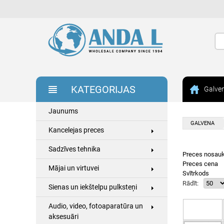
KATEGORIJAS
Galve
Jaunums
GALVENA
Kancelejas preces
Sadzīves tehnika
Preces nosau
Preces cena
Mājai un virtuvei
Svītrkods
Rādīt:
Sienas un iekštelpu pulksteņi
Audio, video, fotoaparatūra un
aksesuāri