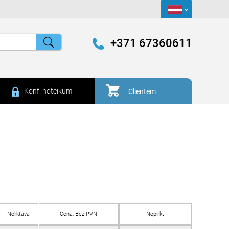
+371 67360611
Konf. noteikumi
Clientem
Noliktavā
Cena, Bez PVN
Nopirkt