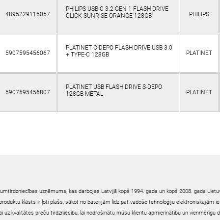
PHILIPS USB-C 3.2 GEN 1 FLASH DRIVE
4895229115057
PHILIPS
CLICK SUNRISE ORANGE 128GB
PLATINET C-DEPO FLASH DRIVE USB 3.0
5907595456067
PLATINET
+ TYPE-C 128GB
PLATINET USB FLASH DRIVE S-DEPO
5907595456807
PLATINET
128GB METAL
irumtirdzniecības uzņēmums, kas darbojas Latvijā kopš 1994. gada un kopš 2008. gada Lietuv
oduktu klāsts ir ļoti plašs, sākot no baterijām līdz pat vadošo tehnoloģiju elektroniskajām 
ai uz kvalitātes preču tirdzniecību, lai nodrošinātu mūsu klientu apmierinātību un vienmērīgu 