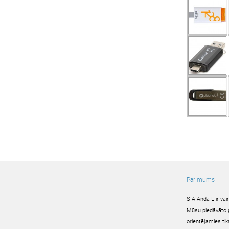
Par mums
SIA Anda L ir va
Mūsu piedāvāto pr
orientējamies tik