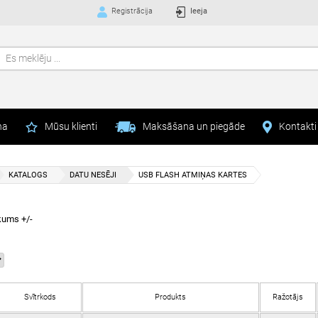
Registrācija
Ieeja
na
Mūsu klienti
Maksāšana un piegāde
Kontakti
KATALOGS
DATU NESĒJI
USB FLASH ATMIŅAS KARTES
kums +/-
Svītrkods
Produkts
Ražotājs