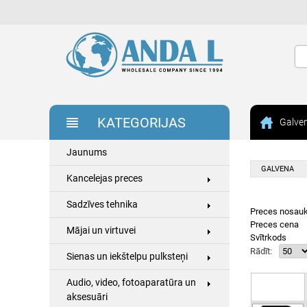
KATEGORIJAS
Galve
Jaunums
GALVENA
Kancelejas preces
Sadzīves tehnika
Preces nosau
Preces cena
Mājai un virtuvei
Svītrkods
Rādīt:
Sienas un iekštelpu pulksteņi
Audio, video, fotoaparatūra un
aksesuāri