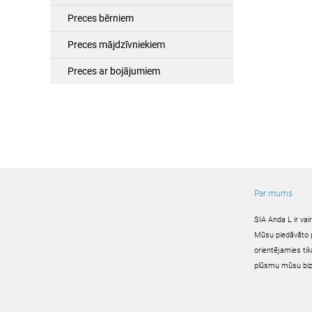
Preces bērniem
Preces mājdzīvniekiem
Preces ar bojājumiem
Par mums
SIA Anda L ir va
Mūsu piedāvāto pr
orientējamies tik
plūsmu mūsu biz