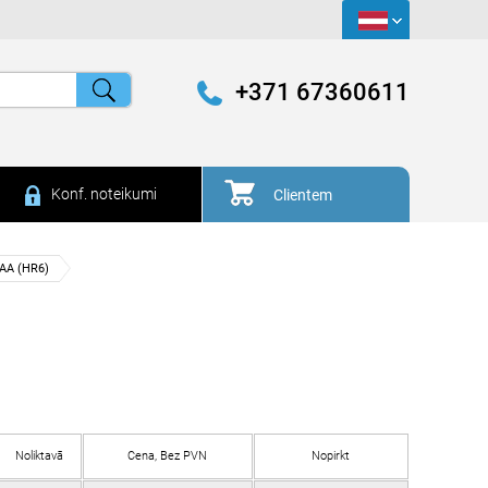
+371 67360611
Konf. noteikumi
Clientem
AA (HR6)
Noliktavā
Cena, Bez PVN
Nopirkt