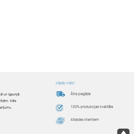
Kāpēc mēs?
Ātra piegāde
ā un Igaunijā.
ierīcēm. Mēs
100% produkcijas kvalitāte
darījumu
Atlaides klientiem