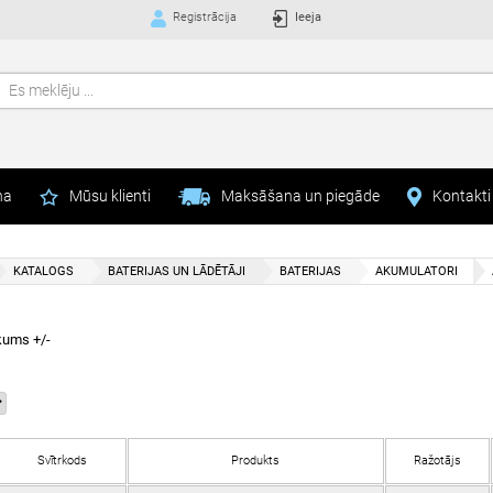
Registrācija
Ieeja
na
Mūsu klienti
Maksāšana un piegāde
Kontakti
KATALOGS
BATERIJAS UN LĀDĒTĀJI
BATERIJAS
AKUMULATORI
kums +/-
Svītrkods
Produkts
Ražotājs