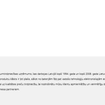
irumtirdzniecības uzņēmums, kas darbojas Latvijā kopš 1994. gada un kopš 2008. gada Lietuv
oduktu klāsts ir ļoti plašs, sākot no baterijām līdz pat vadošo tehnoloģiju elektroniskajām 
ai uz kvalitātes preču tirdzniecību, lai nodrošinātu mūsu klientu apmierinātību un vienmērīgu 
nesa partneriem.