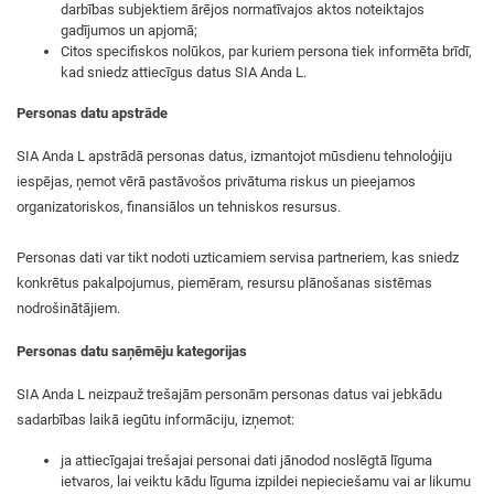
darbības subjektiem ārējos normatīvajos aktos noteiktajos
gadījumos un apjomā;
Citos specifiskos nolūkos, par kuriem persona tiek informēta brīdī,
kad sniedz attiecīgus datus SIA Anda L.
Personas datu apstrāde
SIA Anda L apstrādā personas datus, izmantojot mūsdienu tehnoloģiju
iespējas, ņemot vērā pastāvošos privātuma riskus un pieejamos
organizatoriskos, finansiālos un tehniskos resursus.
Personas dati var tikt nodoti uzticamiem servisa partneriem, kas sniedz
konkrētus pakalpojumus, piemēram, resursu plānošanas sistēmas
nodrošinātājiem.
Personas datu saņēmēju kategorijas
SIA Anda L neizpauž trešajām personām personas datus vai jebkādu
sadarbības laikā iegūtu informāciju, izņemot:
ja attiecīgajai trešajai personai dati jānodod noslēgtā līguma
ietvaros, lai veiktu kādu līguma izpildei nepieciešamu vai ar likumu