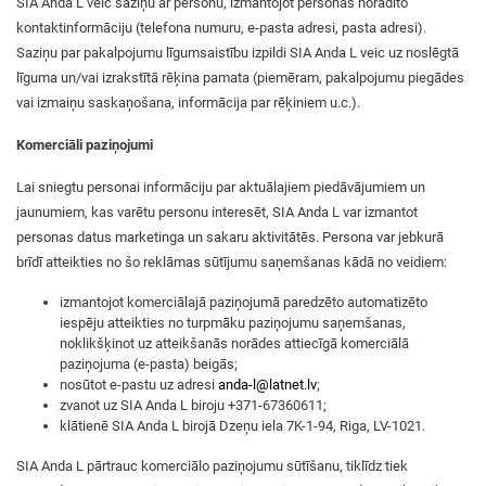
SIA Anda L veic saziņu ar personu, izmantojot personas norādīto
kontaktinformāciju (telefona numuru, e-pasta adresi, pasta adresi).
Saziņu par pakalpojumu līgumsaistību izpildi SIA Anda L veic uz noslēgtā
līguma un/vai izrakstītā rēķina pamata (piemēram, pakalpojumu piegādes
vai izmaiņu saskaņošana, informācija par rēķiniem u.c.).
Komerciāli paziņojumi
Lai sniegtu personai informāciju par aktuālajiem piedāvājumiem un
jaunumiem, kas varētu personu interesēt, SIA Anda L var izmantot
personas datus marketinga un sakaru aktivitātēs. Persona var jebkurā
brīdī atteikties no šo reklāmas sūtījumu saņemšanas kādā no veidiem:
izmantojot komerciālajā paziņojumā paredzēto automatizēto
iespēju atteikties no turpmāku paziņojumu saņemšanas,
noklikšķinot uz atteikšanās norādes attiecīgā komerciālā
paziņojuma (e-pasta) beigās;
nosūtot e-pastu uz adresi
anda-l@latnet.lv
;
zvanot uz SIA Anda L biroju +371-67360611;
klātienē SIA Anda L birojā Dzeņu iela 7K-1-94, Riga, LV-1021.
SIA Anda L pārtrauc komerciālo paziņojumu sūtīšanu, tiklīdz tiek