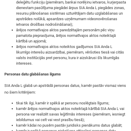
deleģētu funkciju (piemēram, bankai norēķinu ietvaros, kurjerpasta
dienestam pasūtījuma piegādei ārpus SIA Anda L piegādes zonas,
resursu plānošanas sistēmas uzturētājam datu uzglabāšanas un
apstrādes nolūkā, apsardzes uzņēmumam videonovērošanas
ietvaros drošības nodrošināšanai);
ārējos normatīvajos aktos paredzētajām personām pēc viņu
pamatota pieprasījuma, ārējos normatīvajos aktos noteiktajā
kārtībā un apjomā;
ārējos normatīvajos aktos noteiktos gadījumos SIA Anda L
likumīgo interešu aizsardzībai, piemēram, vēršoties tiesā vai citās
valsts institūcijās pret personu, kura ir aizskārusi šīs likumīgās
intereses.
Personas datu glabāšanas ilgums
SIA Anda L glabā un apstrādā personas datus, kamēr pastāv vismaz viens
no šiem kritērijiem:
tikai tik ilgi, kamēr ir spēkā ar personu noslēgtais līgums;
kamēr ārējos normatīvajos aktos noteiktajā kārtībā SIA Anda L vai
persona var realizēt savas leģitīmās intereses (piemēram, iesniegt
iebildumus vai celt vai vest prasību tiesā);
kamēr kādai no pusēm pastāv juridisks pienākums datus glabāt;
kamēr ir spēkā personas piekrišana attiecīgai personas datu