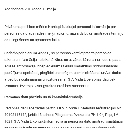
Apstiprināta 2018.gada 15.maijā
Privātuma politikas mērķis ir sniegt fiziskajai personai informāciju par
personas datu apstrādes mērķi, apjomu, aizsardzību un apstrādes termiņu
datu iegūšanas un apstrādes laikā.
Sadarbojoties ar SIA Anda L, no personas var tikt prasīta personīga
rakstura informācija, tai skaitā vārds un uzvārds, tālruņa numurs, e-pasta
adrese. Informācija ir nepieciešama tiešās sadarbības nodrošināšanai –
pasūtījuma apstrādei, piegādei un norēķinu administrēšanai un/vai darba
attiecību nodibināšanai un uzturēšanai. SIA Anda L personas dati tiek
izmantoti ievērojot visaugstākos drošības standartus.
Personas datu pārzinis un tā kontaktinformācija
Personas datu apstrādes pārzinis ir SIA Anda L, vienotās reģistrācijas Nr.
40103116142, juridiskā adrese Plieņciema Dzeņu iela 7K-1-94, Riga, LV-
1021. SIA Anda L kontaktinformācija ar personas datu apstrādi saistītajos
jautājumos ir tālruņa numurs +371-67360611 vai e-pasta adrese
anda-