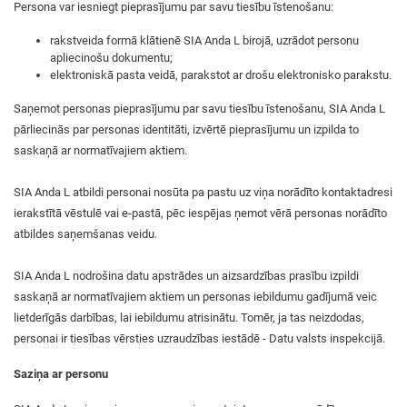
Persona var iesniegt pieprasījumu par savu tiesību īstenošanu:
rakstveida formā klātienē SIA Anda L birojā, uzrādot personu
apliecinošu dokumentu;
elektroniskā pasta veidā, parakstot ar drošu elektronisko parakstu.
Saņemot personas pieprasījumu par savu tiesību īstenošanu, SIA Anda L
pārliecinās par personas identitāti, izvērtē pieprasījumu un izpilda to
saskaņā ar normatīvajiem aktiem.
SIA Anda L atbildi personai nosūta pa pastu uz viņa norādīto kontaktadresi
ierakstītā vēstulē vai e-pastā, pēc iespējas ņemot vērā personas norādīto
atbildes saņemšanas veidu.
SIA Anda L nodrošina datu apstrādes un aizsardzības prasību izpildi
saskaņā ar normatīvajiem aktiem un personas iebildumu gadījumā veic
lietderīgās darbības, lai iebildumu atrisinātu. Tomēr, ja tas neizdodas,
personai ir tiesības vērsties uzraudzības iestādē - Datu valsts inspekcijā.
Saziņa ar personu