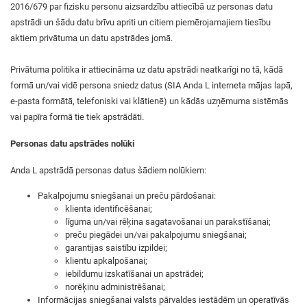
2016/679 par fizisku personu aizsardzību attiecībā uz personas datu
apstrādi un šādu datu brīvu apriti un citiem piemērojamajiem tiesību
aktiem privātuma un datu apstrādes jomā.
Privātuma politika ir attiecināma uz datu apstrādi neatkarīgi no tā, kādā
formā un/vai vidē persona sniedz datus (SIA Anda L interneta mājas lapā,
e-pasta formātā, telefoniski vai klātienē) un kādās uzņēmuma sistēmās
vai papīra formā tie tiek apstrādāti.
Personas datu apstrādes nolūki
Anda L apstrādā personas datus šādiem nolūkiem:
Pakalpojumu sniegšanai un preču pārdošanai:
klienta identificēšanai;
līguma un/vai rēķina sagatavošanai un parakstīšanai;
preču piegādei un/vai pakalpojumu sniegšanai;
garantijas saistību izpildei;
klientu apkalpošanai;
iebildumu izskatīšanai un apstrādei;
norēķinu administrēšanai;
Informācijas sniegšanai valsts pārvaldes iestādēm un operatīvās