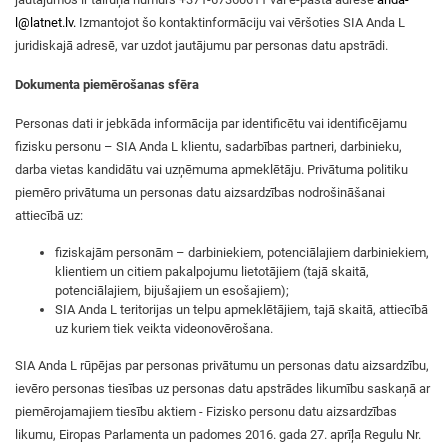
l@latnet.lv
.
Izmantojot šo kontaktinformāciju vai vēršoties SIA Anda L
juridiskajā adresē, var uzdot jautājumu par personas datu apstrādi.
Dokumenta piemērošanas sfēra
Personas dati ir jebkāda informācija par identificētu vai identificējamu
fizisku personu – SIA Anda L klientu, sadarbības partneri, darbinieku,
darba vietas kandidātu vai uzņēmuma apmeklētāju. Privātuma politiku
piemēro privātuma un personas datu aizsardzības nodrošināšanai
attiecībā uz:
fiziskajām personām – darbiniekiem, potenciālajiem darbiniekiem,
klientiem un citiem pakalpojumu lietotājiem (tajā skaitā,
potenciālajiem, bijušajiem un esošajiem);
SIA Anda L teritorijas un telpu apmeklētājiem, tajā skaitā, attiecībā
uz kuriem tiek veikta videonovērošana.
SIA Anda L rūpējas par personas privātumu un personas datu aizsardzību,
ievēro personas tiesības uz personas datu apstrādes likumību saskaņā ar
piemērojamajiem tiesību aktiem - Fizisko personu datu aizsardzības
likumu, Eiropas Parlamenta un padomes 2016. gada 27. aprīļa Regulu Nr.