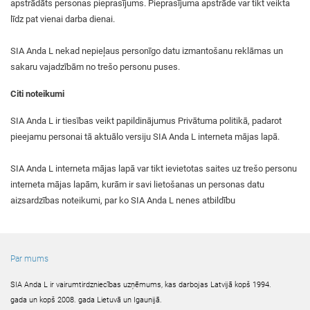
apstrādāts personas pieprasījums. Pieprasījuma apstrāde var tikt veikta
līdz pat vienai darba dienai.
SIA Anda L nekad nepieļaus personīgo datu izmantošanu reklāmas un
sakaru vajadzībām no trešo personu puses.
Citi noteikumi
SIA Anda L ir tiesības veikt papildinājumus Privātuma politikā, padarot
pieejamu personai tā aktuālo versiju SIA Anda L interneta mājas lapā.
SIA Anda L interneta mājas lapā var tikt ievietotas saites uz trešo personu
interneta mājas lapām, kurām ir savi lietošanas un personas datu
aizsardzības noteikumi, par ko SIA Anda L nenes atbildību
Par mums
SIA Anda L ir vairumtirdzniecības uzņēmums, kas darbojas Latvijā kopš 1994.
gada un kopš 2008. gada Lietuvā un Igaunijā.