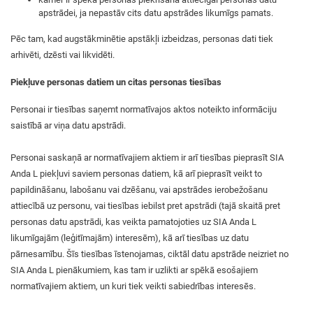
apstrādei, ja nepastāv cits datu apstrādes likumīgs pamats.
Pēc tam, kad augstākminētie apstākļi izbeidzas, personas dati tiek
arhivēti, dzēsti vai likvidēti.
Piekļuve personas datiem un citas personas tiesības
Personai ir tiesības saņemt normatīvajos aktos noteikto informāciju
saistībā ar viņa datu apstrādi.
Personai saskaņā ar normatīvajiem aktiem ir arī tiesības pieprasīt SIA
Anda L piekļuvi saviem personas datiem, kā arī pieprasīt veikt to
papildināšanu, labošanu vai dzēšanu, vai apstrādes ierobežošanu
attiecībā uz personu, vai tiesības iebilst pret apstrādi (tajā skaitā pret
personas datu apstrādi, kas veikta pamatojoties uz SIA Anda L
likumīgajām (leģitīmajām) interesēm), kā arī tiesības uz datu
pārnesamību. Šīs tiesības īstenojamas, ciktāl datu apstrāde neizriet no
SIA Anda L pienākumiem, kas tam ir uzlikti ar spēkā esošajiem
normatīvajiem aktiem, un kuri tiek veikti sabiedrības interesēs.