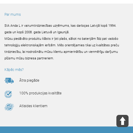
Par mums
SIA Anda L ir vairumtirdzniecības uzņēmums, kas darbojas Latvijā kopš 1994.
gada un kopš 2008. gada Lietuvā un Igaunijā.
Mūsu piedāvāto produktu klāsts ir ļoti plašs, sākot no baterijām līdz pat vadošo
tehnoloģiju elektroniskajām ierīcēm. Mēs orientējamies tikai uz kvalitātes preču
tirdzniecību, lai nodrošinātu mūsu klientu apmierinātību un vienmērīgu darījumu
plūsmu mūsu biznesa partneriem.
Kāpēc mēs?
Ātra piegāde
100% produkcijas kvalitāte
Atlaides klientiem