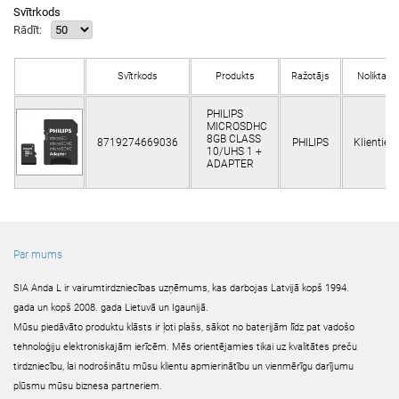
Svītrkods
Rādīt:
Svītrkods
Produkts
Ražotājs
Noliktavā
PHILIPS
MICROSDHC
8GB CLASS
8719274669036
PHILIPS
Klientiem
10/UHS 1 +
ADAPTER
Par mums
SIA Anda L ir vairumtirdzniecības uzņēmums, kas darbojas Latvijā kopš 1994.
gada un kopš 2008. gada Lietuvā un Igaunijā.
Mūsu piedāvāto produktu klāsts ir ļoti plašs, sākot no baterijām līdz pat vadošo
tehnoloģiju elektroniskajām ierīcēm. Mēs orientējamies tikai uz kvalitātes preču
tirdzniecību, lai nodrošinātu mūsu klientu apmierinātību un vienmērīgu darījumu
plūsmu mūsu biznesa partneriem.