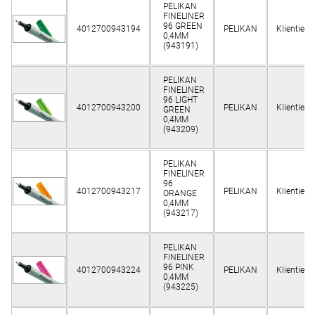
PELIKAN
FINELINER
96 GREEN
4012700943194
PELIKAN
Klientiem
0,4MM
(943191)
PELIKAN
FINELINER
96 LIGHT
4012700943200
PELIKAN
Klientiem
GREEN
0,4MM
(943209)
PELIKAN
FINELINER
96
4012700943217
PELIKAN
Klientiem
ORANGE
0,4MM
(943217)
PELIKAN
FINELINER
96 PINK
4012700943224
PELIKAN
Klientiem
0,4MM
(943225)