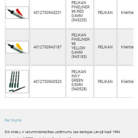
PELIKAN
FINELINER
96 RED
4012700943231
PELIKAN
Klientiem
0,4MM
(943233)
PELIKAN
FINELINER
96
4012700943187
PELIKAN
Klientiem
YELLOW
0,4MM
(943183)
PELIKAN
INKY
GREEN
4012700940520
PELIKAN
Klientiem
0,5MM
(940528)
Par mums
SIA Anda L ir vairumtirdzniecības uzņēmums, kas darbojas Latvijā kopš 1994.