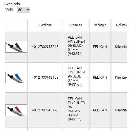
Svītrkods
Rādīt:
Svītrkods
Produkts
Ražotājs
Noliktavā
PELIKAN
FINELINER
96 BLACK
4012700943248
PELIKAN
Klientiem
0,4MM
(943241)
PELIKAN
FINELINER
96 BLUE
4012700943163
PELIKAN
Klientiem
0,4MM
(943167)
PELIKAN
FINELINER
96
4012700943170
PELIKAN
Klientiem
BROWN
0,4MM
(943175)