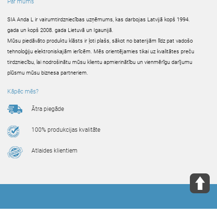
Par mums
SIA Anda L ir vairumtirdzniecības uzņēmums, kas darbojas Latvijā kopš 1994.
gada un kopš 2008. gada Lietuvā un Igaunijā.
Mūsu piedāvāto produktu klāsts ir ļoti plašs, sākot no baterijām līdz pat vadošo
tehnoloģiju elektroniskajām ierīcēm. Mēs orientējamies tikai uz kvalitātes preču
tirdzniecību, lai nodrošinātu mūsu klientu apmierinātību un vienmērīgu darījumu
plūsmu mūsu biznesa partneriem.
Kāpēc mēs?
Ātra piegāde
100% produkcijas kvalitāte
Atlaides klientiem