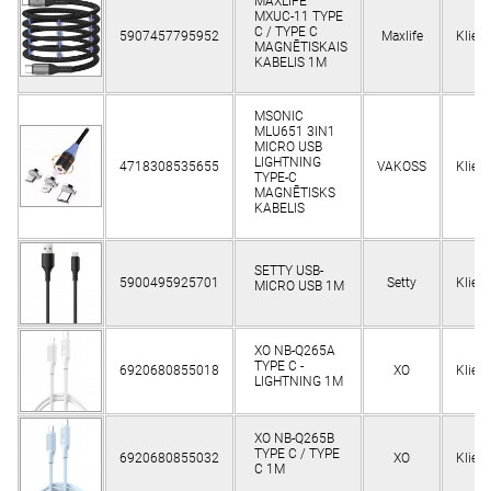
MAXLIFE
MXUC-11 TYPE
C / TYPE C
5907457795952
Maxlife
Klien
MAGNĒTISKAIS
KABELIS 1M
MSONIC
MLU651 3IN1
MICRO USB
LIGHTNING
4718308535655
VAKOSS
Klien
TYPE-C
MAGNĒTISKS
KABELIS
SETTY USB-
5900495925701
Setty
Klien
MICRO USB 1M
XO NB-Q265A
TYPE C -
6920680855018
XO
Klien
LIGHTNING 1M
XO NB-Q265B
TYPE C / TYPE
6920680855032
XO
Klien
C 1M