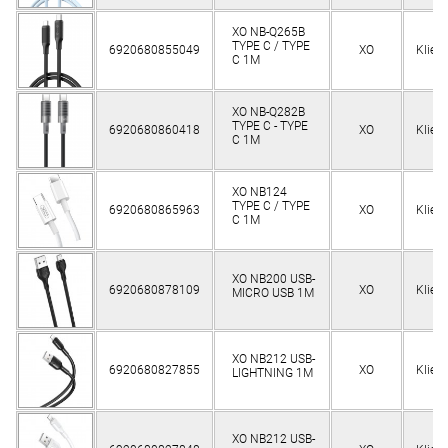
XO NB-Q265B
TYPE C / TYPE
6920680855049
XO
Klien
C 1M
XO NB-Q282B
TYPE C - TYPE
6920680860418
XO
Klien
C 1M
XO NB124
TYPE C / TYPE
6920680865963
XO
Klien
C 1M
XO NB200 USB-
6920680878109
XO
Klien
MICRO USB 1M
XO NB212 USB-
6920680827855
XO
Klien
LIGHTNING 1M
XO NB212 USB-