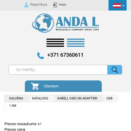
Registrācija
Ieeja
+371 67360611
Clientem
GALVENA
KATALOGS
KABEĻI, VADI UN ADAPTERI
USB
1.0M
Preces nosaukums +/-
Preces cena