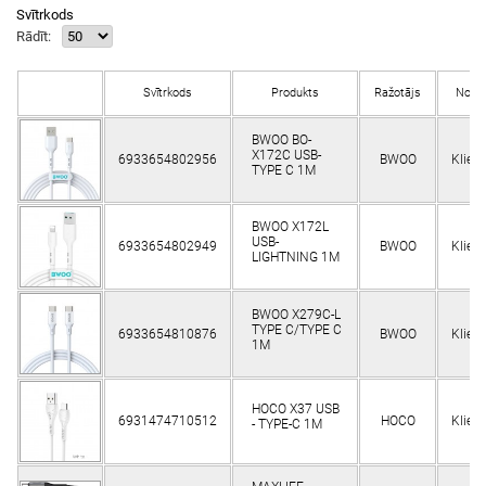
Svītrkods
Rādīt:
Svītrkods
Produkts
Ražotājs
Nolik
BWOO BO-
X172C USB-
6933654802956
BWOO
Klien
TYPE C 1M
BWOO X172L
USB-
6933654802949
BWOO
Klien
LIGHTNING 1M
BWOO X279C-L
TYPE C/TYPE C
6933654810876
BWOO
Klien
1M
HOCO X37 USB
6931474710512
HOCO
Klien
- TYPE-C 1M