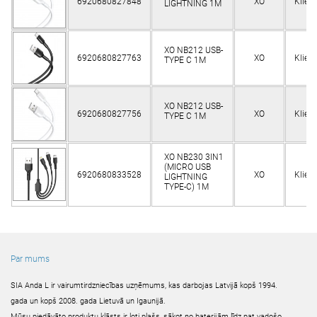
6920680827848
XO
Klien
LIGHTNING 1M
XO NB212 USB-
6920680827763
XO
Klien
TYPE C 1M
XO NB212 USB-
6920680827756
XO
Klien
TYPE C 1M
XO NB230 3IN1
(MICRO USB
6920680833528
XO
Klien
LIGHTNING
TYPE-C) 1M
Par mums
SIA Anda L ir vairumtirdzniecības uzņēmums, kas darbojas Latvijā kopš 1994.
gada un kopš 2008. gada Lietuvā un Igaunijā.
Mūsu piedāvāto produktu klāsts ir ļoti plašs, sākot no baterijām līdz pat vadošo