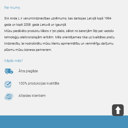
Par mums
SIA Anda L ir vairumtirdzniecības uzņēmums, kas darbojas Latvijā kopš 1994.
gada un kopš 2008. gada Lietuvā un Igaunijā.
Mūsu piedāvāto produktu klāsts ir ļoti plašs, sākot no baterijām līdz pat vadošo
tehnoloģiju elektroniskajām ierīcēm. Mēs orientējamies tikai uz kvalitātes preču
tirdzniecību, lai nodrošinātu mūsu klientu apmierinātību un vienmērīgu darījumu
plūsmu mūsu biznesa partneriem.
Kāpēc mēs?
Ātra piegāde
100% produkcijas kvalitāte
Atlaides klientiem