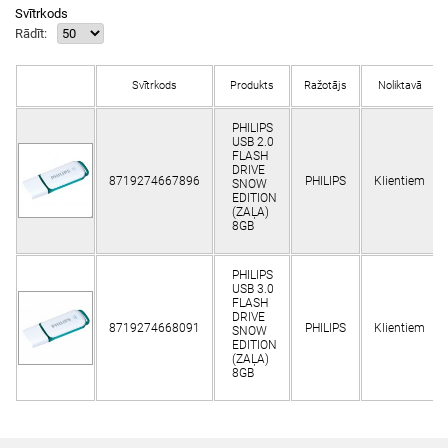
Svītrkods
Rādīt:
Svītrkods
Produkts
Ražotājs
Noliktavā
PHILIPS
USB 2.0
FLASH
DRIVE
8719274667896
PHILIPS
Klientiem
SNOW
EDITION
(ZAĻA)
8GB
PHILIPS
USB 3.0
FLASH
DRIVE
8719274668091
PHILIPS
Klientiem
SNOW
EDITION
(ZAĻA)
8GB