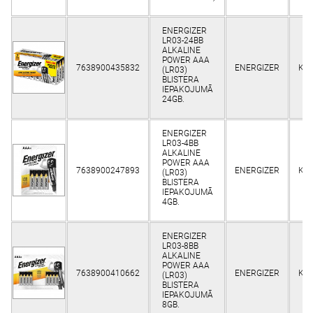
ENERGIZER
LR03-24BB
ALKALINE
POWER AAA
7638900435832
ENERGIZER
Kli
(LR03)
BLISTERA
IEPAKOJUMĀ
24GB.
ENERGIZER
LR03-4BB
ALKALINE
POWER AAA
7638900247893
ENERGIZER
Kli
(LR03)
BLISTERA
IEPAKOJUMĀ
4GB.
ENERGIZER
LR03-8BB
ALKALINE
POWER AAA
7638900410662
ENERGIZER
Kli
(LR03)
BLISTERA
IEPAKOJUMĀ
8GB.