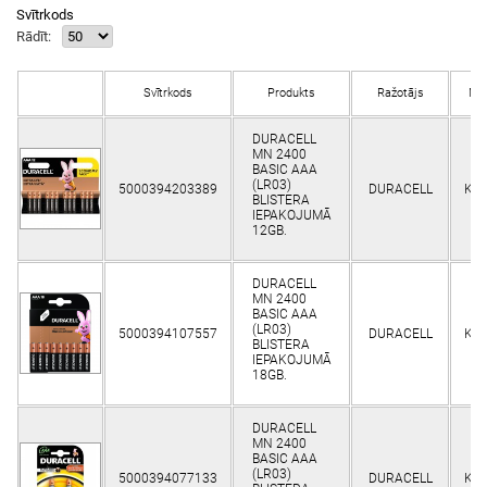
Svītrkods
Rādīt:
Svītrkods
Produkts
Ražotājs
Nol
DURACELL
MN 2400
BASIC AAA
(LR03)
5000394203389
DURACELL
Kli
BLISTERA
IEPAKOJUMĀ
12GB.
DURACELL
MN 2400
BASIC AAA
(LR03)
5000394107557
DURACELL
Kli
BLISTERA
IEPAKOJUMĀ
18GB.
DURACELL
MN 2400
BASIC AAA
(LR03)
5000394077133
DURACELL
Kli