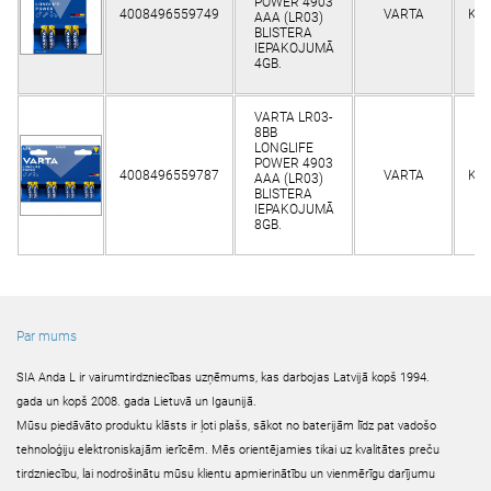
POWER 4903
4008496559749
VARTA
Kli
AAA (LR03)
BLISTERA
IEPAKOJUMĀ
4GB.
VARTA LR03-
8BB
LONGLIFE
POWER 4903
4008496559787
VARTA
Kli
AAA (LR03)
BLISTERA
IEPAKOJUMĀ
8GB.
Par mums
SIA Anda L ir vairumtirdzniecības uzņēmums, kas darbojas Latvijā kopš 1994.
gada un kopš 2008. gada Lietuvā un Igaunijā.
Mūsu piedāvāto produktu klāsts ir ļoti plašs, sākot no baterijām līdz pat vadošo
tehnoloģiju elektroniskajām ierīcēm. Mēs orientējamies tikai uz kvalitātes preču
tirdzniecību, lai nodrošinātu mūsu klientu apmierinātību un vienmērīgu darījumu