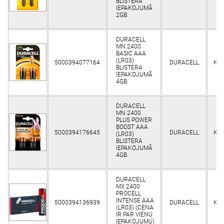
BLISTERA
IEPAKOJUMĀ
2GB.
DURACELL
MN 2400
BASIC AAA
(LR03)
5000394077164
DURACELL
Kli
BLISTERA
IEPAKOJUMĀ
4GB.
DURACELL
MN 2400
PLUS POWER
BOOST AAA
5000394176645
DURACELL
Kli
(LR03)
BLISTERA
IEPAKOJUMĀ
4GB.
DURACELL
MX 2400
PROCELL
INTENSE AAA
5000394136939
DURACELL
Kli
(LR03) (CENA
IR PAR VIENU
IEPAKOJUMU)