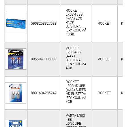
ROCKET
LR03-10BB
(AAA) ECO
PACK
5908258327038
ROCKET
Kli
BLISTERA
IEPAKOJUMĀ
10GB.
ROCKET
LR03-4BB
(AAA)
8855847000087
ROCKET
Kli
BLISTERA
IEPAKOJUMĀ
4GB
ROCKET
LR03HD-4BB
(AAA) SUPER
8801604285242
ROCKET
Kli
HD BLISTERA
IEPAKOJUMĀ
4GB
VARTA LR03-
4BB
LONGLIFE