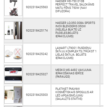
HAEGER HD-750.010B
PERFECT TRAVEL SALOKĀMS
9202318425563
MATU FĒNS 750W (NAV
DIFUZORA)
HAEGER LQ-350.008A SPORTS
INOX BLENDERIS 350W
(NELIELA BUKTE UZ
9202318425174
PUDELES,BOJĀTS
IEPAKOJUMS)
LAMART LT9001 PUSDIENU
ŠĶĪVJU KOMPLEKTS (TRŪKST 1
9202318425242
LIELAS ŠĶĪVJA. BOJĀTS
IEPAKOJUMS)
MESKO MS 4492 VAKUUMA
IEPAKOŠANAS IERĪCE
9202318425327
(PARAUGS)
PLATINET PMLY6W
KOSMĒTISKAIS SPOGULIS AR
9202318425303
P
LED APGAISMOJUMU
(SALAUZTS STATĪVS)