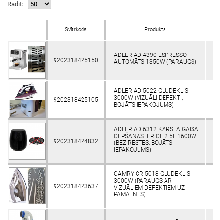
Rādīt:
Svītrkods
Produkts
ADLER AD 4390 ESPRESSO
9202318425150
AUTOMĀTS 1350W (PARAUGS)
ADLER AD 5022 GLUDEKLIS
3000W (VIZUĀLI DEFEKTI,
9202318425105
BOJĀTS IEPAKOJUMS)
ADLER AD 6312 KARSTĀ GAISA
CEPŠANAS IERĪCE 2.5L 1600W
9202318424832
(BEZ RESTES, BOJĀTS
IEPAKOJUMS)
CAMRY CR 5018 GLUDEKLIS
3000W (PARAUGS AR
9202318423637
VIZUĀLIEM DEFEKTIEM UZ
PAMATNES)