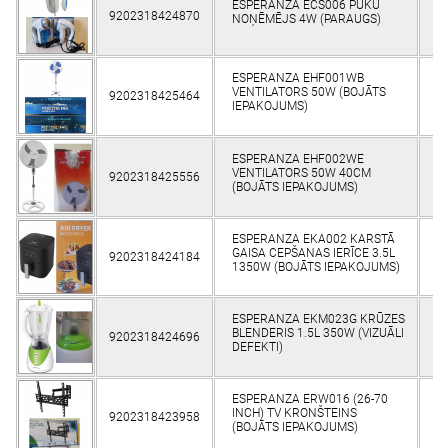
ESPERANZA ECS006 PŪKU
9202318424870
ES
NOŅĒMĒJS 4W (PARAUGS)
ESPERANZA EHF001WB
VENTILATORS 50W (BOJĀTS
9202318425464
ES
IEPAKOJUMS)
ESPERANZA EHF002WE
VENTILATORS 50W 40CM
9202318425556
ES
(BOJĀTS IEPAKOJUMS)
ESPERANZA EKA002 KARSTĀ
GAISA CEPŠANAS IERĪCE 3.5L
9202318424184
ES
1350W (BOJĀTS IEPAKOJUMS)
ESPERANZA EKM023G KRŪZES
BLENDERIS 1.5L 350W (VIZUĀLI
9202318424696
ES
DEFEKTI)
ESPERANZA ERW016 (26-70
INCH) TV KRONŠTEINS
9202318423958
ES
(BOJĀTS IEPAKOJUMS)