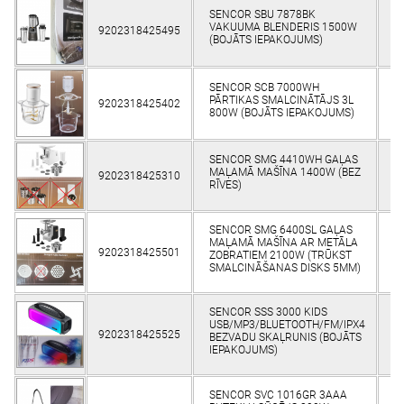
SENCOR SBU 7878BK
VAKUUMA BLENDERIS 1500W
9202318425495
(BOJĀTS IEPAKOJUMS)
SENCOR SCB 7000WH
PĀRTIKAS SMALCINĀTĀJS 3L
9202318425402
800W (BOJĀTS IEPAKOJUMS)
SENCOR SMG 4410WH GAĻAS
MAĻAMĀ MAŠĪNA 1400W (BEZ
9202318425310
RĪVES)
SENCOR SMG 6400SL GAĻAS
MAĻAMĀ MAŠĪNA AR METĀLA
9202318425501
ZOBRATIEM 2100W (TRŪKST
SMALCINĀŠANAS DISKS 5MM)
SENCOR SSS 3000 KIDS
USB/MP3/BLUETOOTH/FM/IPX4
9202318425525
BEZVADU SKAĻRUNIS (BOJĀTS
IEPAKOJUMS)
SENCOR SVC 1016GR 3AAA