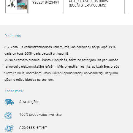
PUTEKĻU SŪCĒJS 800W
9202318423491
(BOJĀTS IEPAKOJUMS)
Par mums
SIA Anda L ir vairumtirdzniecības uzņēmums, kas darbojas Latvijā kopš 1994.
gada un kopš 2008. gada Lietuvā un Igaunijā.
Mūsu piedāvāto produktu klāsts ir ļoti plašs, sākot no baterijām līdz pat vadošo
tehnoloģiju elektroniskajām ierīcēm. Mēs orientējamies tikai uz kvalitātes preču
tirdzniecību, lai nodrošinātu mūsu klientu apmierinātību un vienmērīgu darījumu
plūsmu mūsu biznesa partneriem.
Kāpēc mēs?
Ātra piegāde
100% produkcijas kvalitāte
Atlaides klientiem