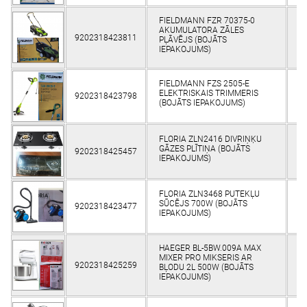
FIELDMANN FZR 70375-0
AKUMULATORA ZĀLES
9202318423811
FI
PĻĀVĒJS (BOJĀTS
IEPAKOJUMS)
FIELDMANN FZS 2505-E
ELEKTRISKAIS TRIMMERIS
9202318423798
FI
(BOJĀTS IEPAKOJUMS)
FLORIA ZLN2416 DIVRIŅĶU
GĀZES PLĪTIŅA (BOJĀTS
9202318425457
IEPAKOJUMS)
FLORIA ZLN3468 PUTEKĻU
SŪCĒJS 700W (BOJĀTS
9202318423477
IEPAKOJUMS)
HAEGER BL-5BW.009A MAX
MIXER PRO MIKSERIS AR
9202318425259
BĻODU 2L 500W (BOJĀTS
IEPAKOJUMS)