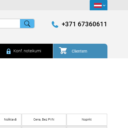
+371 67360611
Konf. noteikumi
Clientem
Noliktavā
Cena, Bez PVN
Nopirkt