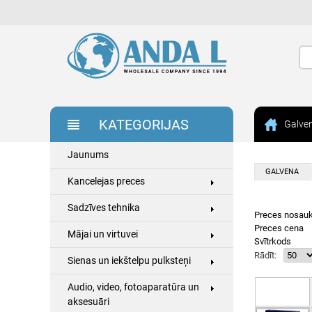
KATEGORIJAS
Galve
Jaunums
GALVENA
Kancelejas preces
Sadzīves tehnika
Preces nosau
Preces cena
Mājai un virtuvei
Svītrkods
Rādīt:
Sienas un iekštelpu pulksteņi
Audio, video, fotoaparatūra un
aksesuāri