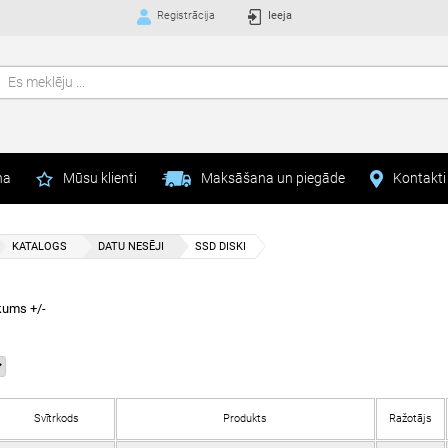
Registrācija
Ieeja
na
Mūsu klienti
Maksāšana un piegāde
Kontakti
KATALOGS
DATU NESĒJI
SSD DISKI
kums +/-
Svītrkods
Produkts
Ražotājs