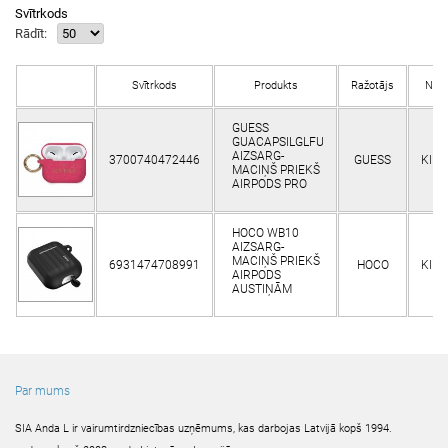
Svītrkods
Rādīt:
Svītrkods
Produkts
Ražotājs
Noli
GUESS
GUACAPSILGLFU
AIZSARG-
3700740472446
GUESS
Klie
MACIŅŠ PRIEKŠ
AIRPODS PRO
HOCO WB10
AIZSARG-
MACIŅŠ PRIEKŠ
6931474708991
HOCO
Klie
AIRPODS
AUSTIŅĀM
Par mums
SIA Anda L ir vairumtirdzniecības uzņēmums, kas darbojas Latvijā kopš 1994.