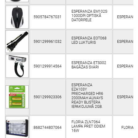
ESPERANZA EM102S
1000DPI OPTISKĀ
5905784767031
ESPERANZA
DATORPELE
ESPERANZA EOT068
5901299961032
ESPERANZA
LED LUKTURIS
ESPERANZA ETS002
5901299914564
ESPERANZA
BAGĀŽAS SVARI
ESPERANZA
EZA103Y
PRECHARGED HR6
5901299923306
ESPERANZA
2000MAH ALWAYS
READY BLISTERA
IEPAKOJUMĀ 2GB.
FLORIA ZLN7064
LAMPA PRET ODIEM
8682744807064
FLORIA
16W