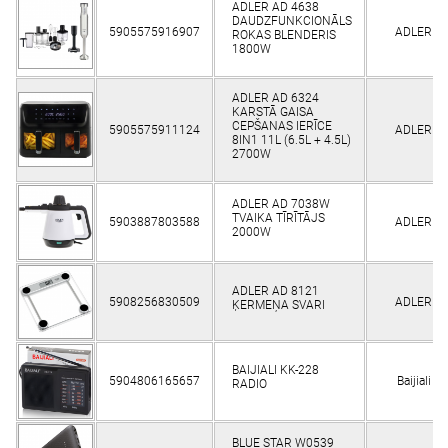
ADLER AD 4638
DAUDZFUNKCIONĀLS
5905575916907
ADLER
ROKAS BLENDERIS
1800W
ADLER AD 6324
KARSTĀ GAISA
CEPŠANAS IERĪCE
5905575911124
ADLER
8IN1 11L (6.5L + 4.5L)
2700W
ADLER AD 7038W
TVAIKA TĪRĪTĀJS
5903887803588
ADLER
2000W
ADLER AD 8121
5908256830509
ADLER
ĶERMEŅA SVARI
BAIJIALI KK-228
5904806165657
Baijiali
RADIO
BLUE STAR W0539