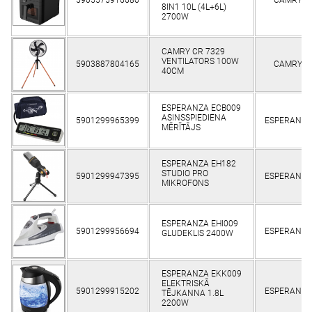
8IN1 10L (4L+6L)
2700W
CAMRY CR 7329
VENTILATORS 100W
5903887804165
CAMRY
40CM
ESPERANZA ECB009
ASINSSPIEDIENA
5901299965399
ESPERANZA
MĒRĪTĀJS
ESPERANZA EH182
STUDIO PRO
5901299947395
ESPERANZA
MIKROFONS
ESPERANZA EHI009
5901299956694
ESPERANZA
GLUDEKLIS 2400W
ESPERANZA EKK009
ELEKTRISKĀ
5901299915202
ESPERANZA
TĒJKANNA 1.8L
2200W