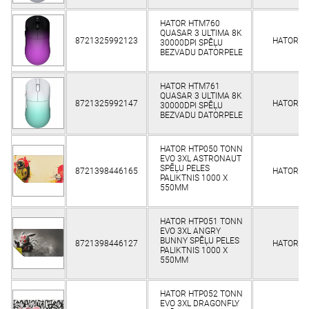
HATOR HTM760
QUASAR 3 ULTIMA 8K
8721325992123
HATOR
30000DPI SPĒĻU
BEZVADU DATORPELE
HATOR HTM761
QUASAR 3 ULTIMA 8K
8721325992147
HATOR
30000DPI SPĒĻU
BEZVADU DATORPELE
HATOR HTP050 TONN
EVO 3XL ASTRONAUT
SPĒĻU PELES
8721398446165
HATOR
PALIKTNIS 1000 X
550MM
HATOR HTP051 TONN
EVO 3XL ANGRY
BUNNY SPĒĻU PELES
8721398446127
HATOR
PALIKTNIS 1000 X
550MM
HATOR HTP052 TONN
EVO 3XL DRAGONFLY