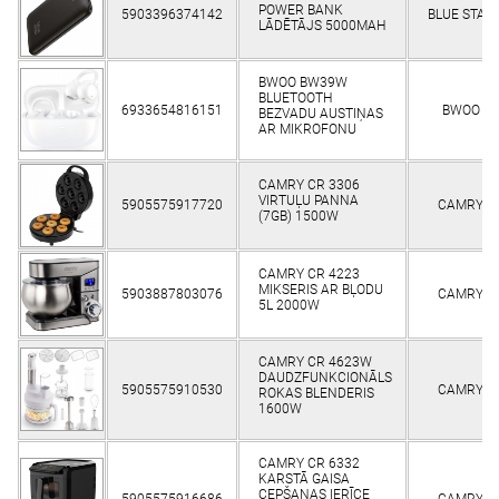
POWER BANK
5903396374142
BLUE STAR
LĀDĒTĀJS 5000MAH
BWOO BW39W
BLUETOOTH
6933654816151
BWOO
BEZVADU AUSTIŅAS
AR MIKROFONU
CAMRY CR 3306
VIRTUĻU PANNA
5905575917720
CAMRY
(7GB) 1500W
CAMRY CR 4223
MIKSERIS AR BĻODU
5903887803076
CAMRY
5L 2000W
CAMRY CR 4623W
DAUDZFUNKCIONĀLS
5905575910530
CAMRY
ROKAS BLENDERIS
1600W
CAMRY CR 6332
KARSTĀ GAISA
CEPŠANAS IERĪCE
5905575916686
CAMRY