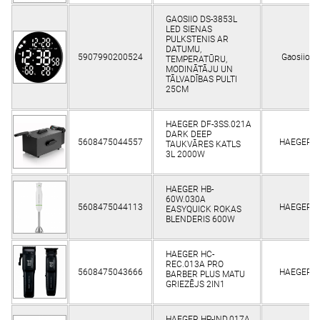
GAOSIIO DS-3853L
LED SIENAS
PULKSTENIS AR
DATUMU,
5907990200524
Gaosiio
TEMPERATŪRU,
MODINĀTĀJU UN
TĀLVADĪBAS PULTI
25CM
HAEGER DF-3SS.021A
DARK DEEP
5608475044557
HAEGER
TAUKVĀRES KATLS
3L 2000W
HAEGER HB-
60W.030A
5608475044113
HAEGER
EASYQUICK ROKAS
BLENDERIS 600W
HAEGER HC-
REC.013A PRO
5608475043666
HAEGER
BARBER PLUS MATU
GRIEZĒJS 2IN1
HAEGER HP-IND.017A