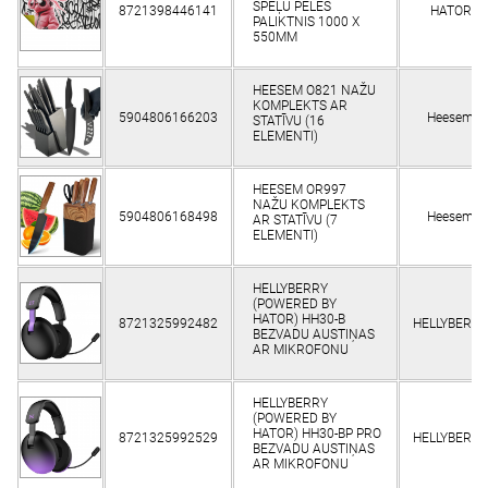
SPĒĻU PELES
8721398446141
HATOR
PALIKTNIS 1000 X
550MM
HEESEM O821 NAŽU
KOMPLEKTS AR
5904806166203
Heesem
STATĪVU (16
ELEMENTI)
HEESEM OR997
NAŽU KOMPLEKTS
5904806168498
Heesem
AR STATĪVU (7
ELEMENTI)
HELLYBERRY
(POWERED BY
HATOR) HH30-B
8721325992482
HELLYBERRY
BEZVADU AUSTIŅAS
AR MIKROFONU
HELLYBERRY
(POWERED BY
HATOR) HH30-BP PRO
8721325992529
HELLYBERRY
BEZVADU AUSTIŅAS
AR MIKROFONU