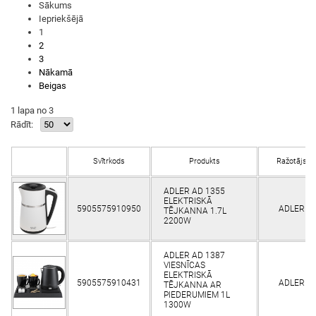
Sākums
Iepriekšējā
1
2
3
Nākamā
Beigas
1 lapa no 3
Rādīt:
Svītrkods
Produkts
Ražotājs
ADLER AD 1355
ELEKTRISKĀ
5905575910950
ADLER
TĒJKANNA 1.7L
2200W
ADLER AD 1387
VIESNĪCAS
ELEKTRISKĀ
5905575910431
ADLER
TĒJKANNA AR
PIEDERUMIEM 1L
1300W