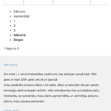
Sākums
Iepriekšējā
1
2
3
Nākamā
Beigas
1 lapa no 3
Par mums
SIA Anda L ir vairumtirdzniecības uzņēmums, kas darbojas Latvijā kopš 1994.
gada un kopš 2008. gada Lietuvā un Igaunijā.
Mūsu piedāvāto produktu klāsts ir ļoti plašs, sākot no baterijām līdz pat vadošo
tehnoloģiju elektroniskajām ierīcēm. Mēs orientējamies tikai uz kvalitātes preču
tirdzniecību, lai nodrošinātu mūsu klientu apmierinātību un vienmērīgu darījumu
plūsmu mūsu biznesa partneriem.
Kāpēc mēs?