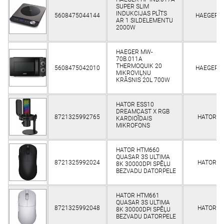
SUPER SLIM
INDUKCIJAS PLĪTS
5608475044144
HAEGER
AR 1 SILDELEMENTU
2000W
HAEGER MW-
70B.011A
THERMOQUIK 20
5608475042010
HAEGER
MIKROVIĻŅU
KRĀSNIS 20L 700W
HATOR ESS10
DREAMCAST X RGB
8721325992765
HATOR
KARDIOĪDAIS
MIKROFONS
HATOR HTM660
QUASAR 3S ULTIMA
8721325992024
HATOR
8K 30000DPI SPĒĻU
BEZVADU DATORPELE
HATOR HTM661
QUASAR 3S ULTIMA
8721325992048
HATOR
8K 30000DPI SPĒĻU
BEZVADU DATORPELE