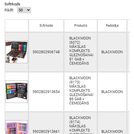
Svītrkods
Rādīt:
Svītrkods
Produkts
Ražotājs
N
BLACKMOON
(6072)
MĀKSLAS
KOMPLEKTS
5902802906748
BLACKMOON
K
GLEZNOŠANAI
81 GAB +
ČEMODĀNS
BLACKMOON
(9173)
MĀKSLAS
KOMPLEKTS
5902802913654
BLACKMOON
K
GLEZNOŠANAI
86 GAB +
ČEMODĀNS
BLACKMOON
(9174)
MĀKSLAS
KOMPLEKTS
5902802913661
BLACKMOON
K