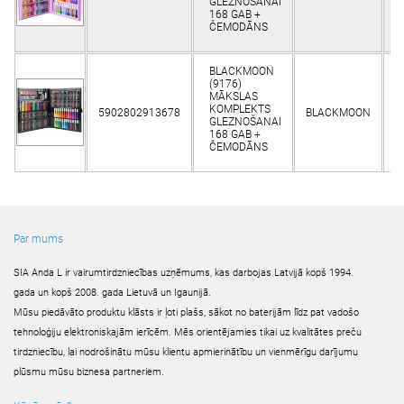
GLEZNOŠANAI
168 GAB +
ČEMODĀNS
BLACKMOON
(9176)
MĀKSLAS
KOMPLEKTS
5902802913678
BLACKMOON
K
GLEZNOŠANAI
168 GAB +
ČEMODĀNS
Par mums
SIA Anda L ir vairumtirdzniecības uzņēmums, kas darbojas Latvijā kopš 1994.
gada un kopš 2008. gada Lietuvā un Igaunijā.
Mūsu piedāvāto produktu klāsts ir ļoti plašs, sākot no baterijām līdz pat vadošo
tehnoloģiju elektroniskajām ierīcēm. Mēs orientējamies tikai uz kvalitātes preču
tirdzniecību, lai nodrošinātu mūsu klientu apmierinātību un vienmērīgu darījumu
plūsmu mūsu biznesa partneriem.