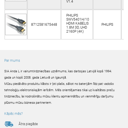
V1.4
PHILIPS
SWV5401H/10
HDMI KABELIS
8712581675448
PHILIPS
K
1.8M 3D, UHD
2160P (4K)
Par mums
SIA Anda L ir vairumtirdzniecības uzņēmums, kas darbojas Latvijā kopš 1994.
gada un kopš 2008. gada Lietuvā un Igaunijā.
Mūsu piedāvāto produktu klāsts ir ļoti plašs, sākot no baterijām līdz pat vadošo
tehnoloģiju elektroniskajām ierīcēm. Mēs orientējamies tikai uz kvalitātes preču
tirdzniecību, lai nodrošinātu mūsu klientu apmierinātību un vienmērīgu darījumu
plūsmu mūsu biznesa partneriem.
Kāpēc mēs?
Ātra piegāde