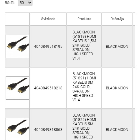
Rādīt:
Svītrkods
Produkts
Ražotājs
N
BLACKMOON
(51819) HDMI
KABELIS 1,5M
24K GOLD
4040849518195
BLACKMOON
K
SPRAUDŅI
HIGH SPEED
V1.4
BLACKMOON
(51821) HDMI
KABELIS 3M
24K GOLD
4040849518218
BLACKMOON
K
SPRAUDŅI
HIGH SPEED
V1.4
BLACKMOON
(51822) HDMI
KABELIS 5M
24K GOLD
4040849318863
BLACKMOON
K
SPRAUDŅI
HIGH SPEED