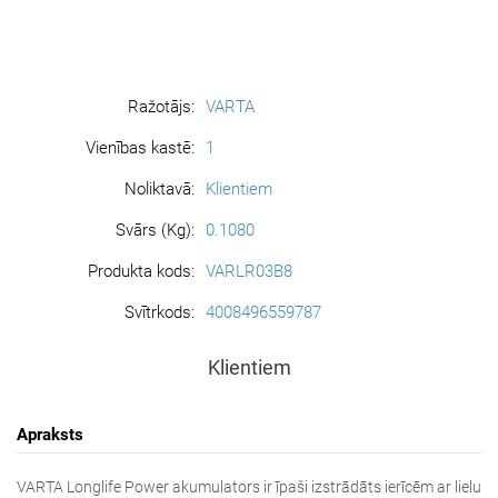
Ražotājs:
VARTA
Vienības kastē:
1
Noliktavā:
Klientiem
Svārs (Kg):
0.1080
Produkta kods:
VARLR03B8
Svītrkods:
4008496559787
Klientiem
Apraksts
VARTA Longlife Power akumulators ir īpaši izstrādāts ierīcēm ar lielu