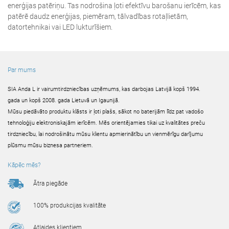
enerģijas patēriņu. Tas nodrošina ļoti efektīvu barošanu ierīcēm, kas
patērē daudz enerģijas, piemēram, tālvadības rotaļlietām,
datortehnikai vai LED lukturīšiem.
Par mums
SIA Anda L ir vairumtirdzniecības uzņēmums, kas darbojas Latvijā kopš 1994.
gada un kopš 2008. gada Lietuvā un Igaunijā.
Mūsu piedāvāto produktu klāsts ir ļoti plašs, sākot no baterijām līdz pat vadošo
tehnoloģiju elektroniskajām ierīcēm. Mēs orientējamies tikai uz kvalitātes preču
tirdzniecību, lai nodrošinātu mūsu klientu apmierinātību un vienmērīgu darījumu
plūsmu mūsu biznesa partneriem.
Kāpēc mēs?
Ātra piegāde
100% produkcijas kvalitāte
Atlaides klientiem