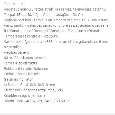
Tilpums - 12 l
Pagatavo ēdienu 3 reizes ātrāk, kas samazina enerģijas patēriņu
līdz pat 45% salīdzinājumā ar parastajām krāsnīm
Saglabā pārtikas vitamīnus un izmanto minimālu tauku daudzumu
Var izmantot - gaļas cepšanai, konditorejas izstrādājumu cepšanai,
fritēšanai, atkausēšanai, grilēšanai, sautēšanai un sildīšanai
Temperatūras kontrole - līdz 250°C
Karstumizturīga bļoda ar ø333 mm diametru, izgatavota no 6 mm
bieza stikla
Vadības panelis
60 minūšu skaņas taimeris
Termiski izolēti rokturi
Rokturis ērtai pārnēsāšanai
Pašattīrīšanās funkcija
Gaismas indikatori
Ierīces izmēri: 410x310x310 mm
Piederumi: Cepšanas režģi (mazi/lieli),
Knaibles režģu izņemšanai
Jauda 1200-1400W, 220-240V / 50-60 Hz