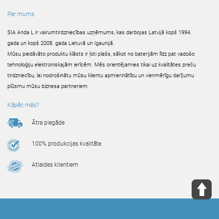
Par mums
SIA Anda L ir vairumtirdzniecības uzņēmums, kas darbojas Latvijā kopš 1994.
gada un kopš 2008. gada Lietuvā un Igaunijā.
Mūsu piedāvāto produktu klāsts ir ļoti plašs, sākot no baterijām līdz pat vadošo
tehnoloģiju elektroniskajām ierīcēm. Mēs orientējamies tikai uz kvalitātes preču
tirdzniecību, lai nodrošinātu mūsu klientu apmierinātību un vienmērīgu darījumu
plūsmu mūsu biznesa partneriem.
Kāpēc mēs?
Ātra piegāde
100% produkcijas kvalitāte
Atlaides klientiem