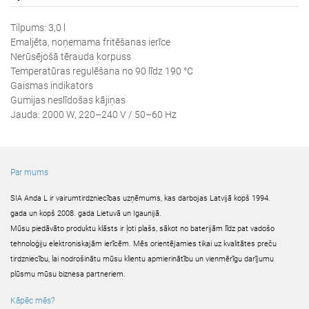
Tilpums: 3,0 l
Emaljēta, noņemama fritēšanas ierīce
Nerūsējošā tērauda korpuss
Temperatūras regulēšana no 90 līdz 190 °C
Gaismas indikators
Gumijas neslīdošas kājiņas
Jauda: 2000 W, 220–240 V / 50–60 Hz
Par mums
SIA Anda L ir vairumtirdzniecības uzņēmums, kas darbojas Latvijā kopš 1994.
gada un kopš 2008. gada Lietuvā un Igaunijā.
Mūsu piedāvāto produktu klāsts ir ļoti plašs, sākot no baterijām līdz pat vadošo
tehnoloģiju elektroniskajām ierīcēm. Mēs orientējamies tikai uz kvalitātes preču
tirdzniecību, lai nodrošinātu mūsu klientu apmierinātību un vienmērīgu darījumu
plūsmu mūsu biznesa partneriem.
Kāpēc mēs?