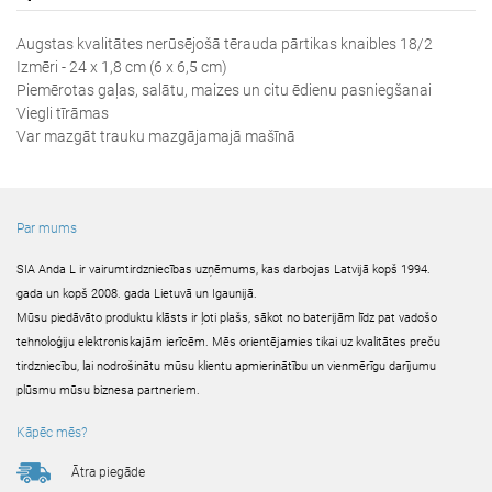
Augstas kvalitātes nerūsējošā tērauda pārtikas knaibles 18/2
Izmēri - 24 x 1,8 cm (6 x 6,5 cm)
Piemērotas gaļas, salātu, maizes un citu ēdienu pasniegšanai
Viegli tīrāmas
Var mazgāt trauku mazgājamajā mašīnā
Par mums
SIA Anda L ir vairumtirdzniecības uzņēmums, kas darbojas Latvijā kopš 1994.
gada un kopš 2008. gada Lietuvā un Igaunijā.
Mūsu piedāvāto produktu klāsts ir ļoti plašs, sākot no baterijām līdz pat vadošo
tehnoloģiju elektroniskajām ierīcēm. Mēs orientējamies tikai uz kvalitātes preču
tirdzniecību, lai nodrošinātu mūsu klientu apmierinātību un vienmērīgu darījumu
plūsmu mūsu biznesa partneriem.
Kāpēc mēs?
Ātra piegāde