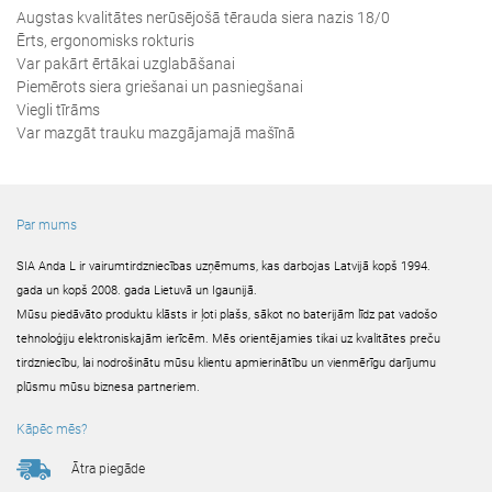
Augstas kvalitātes nerūsējošā tērauda siera nazis 18/0
Ērts, ergonomisks rokturis
Var pakārt ērtākai uzglabāšanai
Piemērots siera griešanai un pasniegšanai
Viegli tīrāms
Var mazgāt trauku mazgājamajā mašīnā
Par mums
SIA Anda L ir vairumtirdzniecības uzņēmums, kas darbojas Latvijā kopš 1994.
gada un kopš 2008. gada Lietuvā un Igaunijā.
Mūsu piedāvāto produktu klāsts ir ļoti plašs, sākot no baterijām līdz pat vadošo
tehnoloģiju elektroniskajām ierīcēm. Mēs orientējamies tikai uz kvalitātes preču
tirdzniecību, lai nodrošinātu mūsu klientu apmierinātību un vienmērīgu darījumu
plūsmu mūsu biznesa partneriem.
Kāpēc mēs?
Ātra piegāde