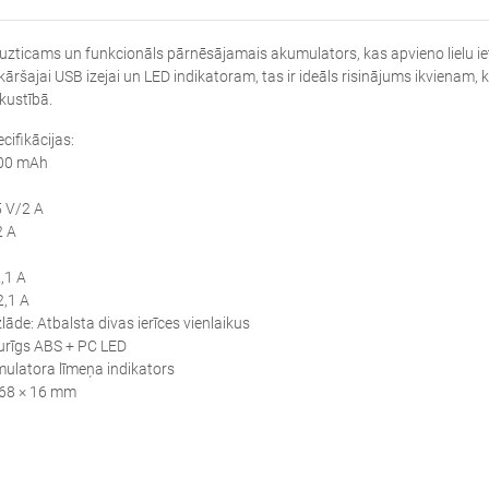
uzticams un funkcionāls pārnēsājamais akumulators, kas apvieno lielu iet
kāršajai USB izejai un LED indikatoram, tas ir ideāls risinājums ikvien
kustībā.
cifikācijas:
000 mAh
5 V/2 A
2 A
,1 A
2,1 A
lāde: Atbalsta divas ierīces vienlaikus
turīgs ABS + PC LED
mulatora līmeņa indikators
 68 × 16 mm