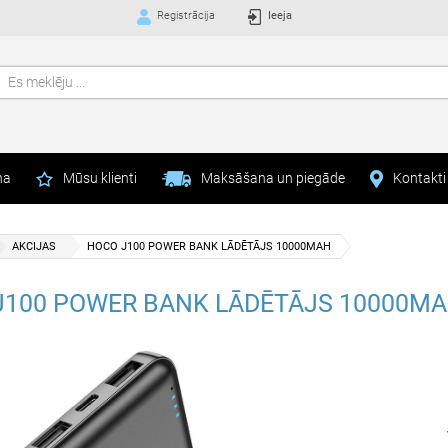
Registrācija
Ieeja
na
Mūsu klienti
Maksāšana un piegāde
Kontakti
AKCIJAS
HOCO J100 POWER BANK LĀDĒTĀJS 10000MAH
J100 POWER BANK LĀDĒTĀJS 10000M