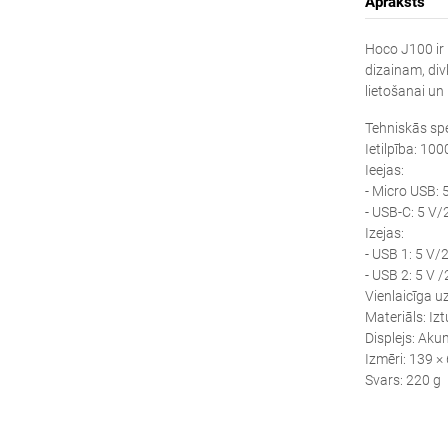
Apraksts
Hoco J100 ir 
dizainam, div
lietošanai un 
Tehniskās spe
Ietilpība: 10
Ieejas:
- Micro USB: 
- USB-C: 5 V/
Izejas:
- USB 1: 5 V/2
- USB 2: 5 V /
Vienlaicīga uz
Materiāls: Iz
Displejs: Aku
Izmēri: 139 ×
Svars: 220 g