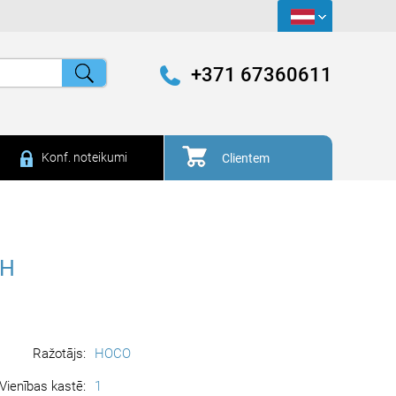
+371 67360611
Konf. noteikumi
Clientem
AH
Ražotājs:
HOCO
Vienības kastē:
1