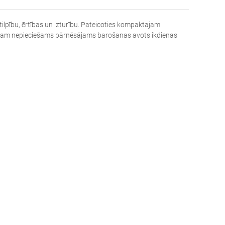
ilpību, ērtības un izturību. Pateicoties kompaktajam
am, kam nepieciešams pārnēsājams barošanas avots ikdienas