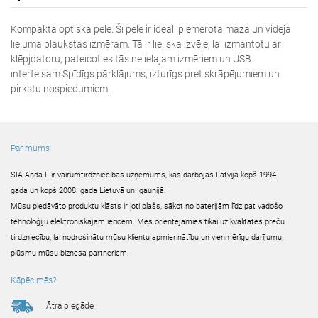
Kompakta optiskā pele. Šī pele ir ideāli piemērota maza un vidēja
lieluma plaukstas izmēram. Tā ir lieliska izvēle, lai izmantotu ar
klēpjdatoru, pateicoties tās nelielajam izmēriem un USB
interfeisam.Spīdīgs pārklājums, izturīgs pret skrāpējumiem un
pirkstu nospiedumiem.
Par mums
SIA Anda L ir vairumtirdzniecības uzņēmums, kas darbojas Latvijā kopš 1994.
gada un kopš 2008. gada Lietuvā un Igaunijā.
Mūsu piedāvāto produktu klāsts ir ļoti plašs, sākot no baterijām līdz pat vadošo
tehnoloģiju elektroniskajām ierīcēm. Mēs orientējamies tikai uz kvalitātes preču
tirdzniecību, lai nodrošinātu mūsu klientu apmierinātību un vienmērīgu darījumu
plūsmu mūsu biznesa partneriem.
Kāpēc mēs?
Ātra piegāde