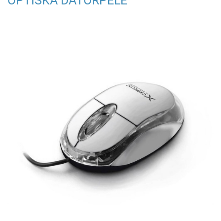
OPTISKĀ DATORPELE