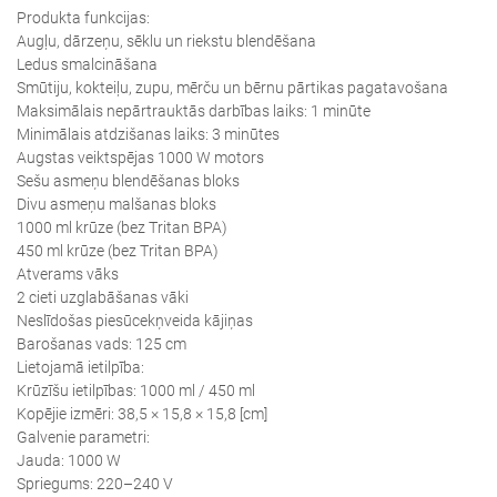
Produkta funkcijas:
Augļu, dārzeņu, sēklu un riekstu blendēšana
Ledus smalcināšana
Smūtiju, kokteiļu, zupu, mērču un bērnu pārtikas pagatavošana
Maksimālais nepārtrauktās darbības laiks: 1 minūte
Minimālais atdzišanas laiks: 3 minūtes
Augstas veiktspējas 1000 W motors
Sešu asmeņu blendēšanas bloks
Divu asmeņu malšanas bloks
1000 ml krūze (bez Tritan BPA)
450 ml krūze (bez Tritan BPA)
Atverams vāks
2 cieti uzglabāšanas vāki
Neslīdošas piesūcekņveida kājiņas
Barošanas vads: 125 cm
Lietojamā ietilpība:
Krūzīšu ietilpības: 1000 ml / 450 ml
Kopējie izmēri: 38,5 × 15,8 × 15,8 [cm]
Galvenie parametri:
Jauda: 1000 W
Spriegums: 220–240 V