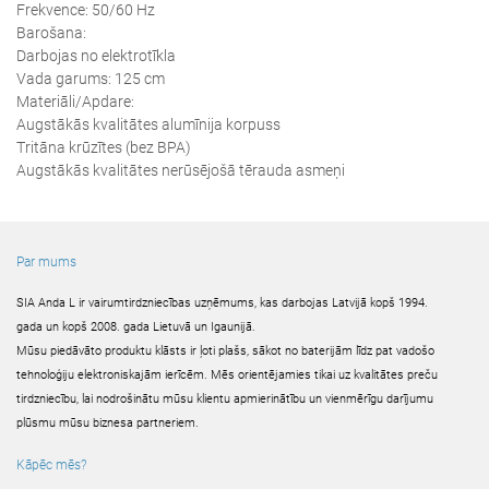
Frekvence: 50/60 Hz
Barošana:
Darbojas no elektrotīkla
Vada garums: 125 cm
Materiāli/Apdare:
Augstākās kvalitātes alumīnija korpuss
Tritāna krūzītes (bez BPA)
Augstākās kvalitātes nerūsējošā tērauda asmeņi
Par mums
SIA Anda L ir vairumtirdzniecības uzņēmums, kas darbojas Latvijā kopš 1994.
gada un kopš 2008. gada Lietuvā un Igaunijā.
Mūsu piedāvāto produktu klāsts ir ļoti plašs, sākot no baterijām līdz pat vadošo
tehnoloģiju elektroniskajām ierīcēm. Mēs orientējamies tikai uz kvalitātes preču
tirdzniecību, lai nodrošinātu mūsu klientu apmierinātību un vienmērīgu darījumu
plūsmu mūsu biznesa partneriem.
Kāpēc mēs?