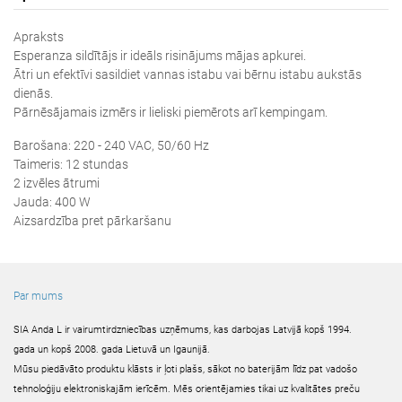
Apraksts
Esperanza sildītājs ir ideāls risinājums mājas apkurei.
Ātri un efektīvi sasildiet vannas istabu vai bērnu istabu aukstās
dienās.
Pārnēsājamais izmērs ir lieliski piemērots arī kempingam.
Barošana: 220 - 240 VAC, 50/60 Hz
Taimeris: 12 stundas
2 izvēles ātrumi
Jauda: 400 W
Aizsardzība pret pārkaršanu
Par mums
SIA Anda L ir vairumtirdzniecības uzņēmums, kas darbojas Latvijā kopš 1994.
gada un kopš 2008. gada Lietuvā un Igaunijā.
Mūsu piedāvāto produktu klāsts ir ļoti plašs, sākot no baterijām līdz pat vadošo
tehnoloģiju elektroniskajām ierīcēm. Mēs orientējamies tikai uz kvalitātes preču