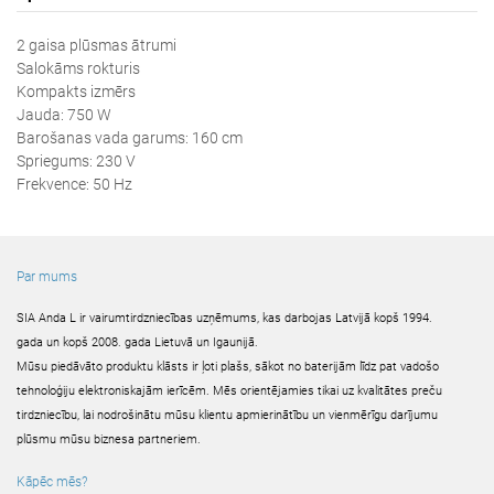
2 gaisa plūsmas ātrumi
Salokāms rokturis
Kompakts izmērs
Jauda: 750 W
Barošanas vada garums: 160 cm
Spriegums: 230 V
Frekvence: 50 Hz
Par mums
SIA Anda L ir vairumtirdzniecības uzņēmums, kas darbojas Latvijā kopš 1994.
gada un kopš 2008. gada Lietuvā un Igaunijā.
Mūsu piedāvāto produktu klāsts ir ļoti plašs, sākot no baterijām līdz pat vadošo
tehnoloģiju elektroniskajām ierīcēm. Mēs orientējamies tikai uz kvalitātes preču
tirdzniecību, lai nodrošinātu mūsu klientu apmierinātību un vienmērīgu darījumu
plūsmu mūsu biznesa partneriem.
Kāpēc mēs?