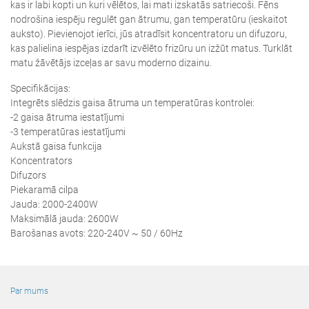
kas ir labi kopti un kuri vēlētos, lai mati izskatās satriecoši. Fēns
nodrošina iespēju regulēt gan ātrumu, gan temperatūru (ieskaitot
auksto). Pievienojot ierīci, jūs atradīsit koncentratoru un difuzoru,
kas palielina iespējas izdarīt izvēlēto frizūru un izžūt matus. Turklāt
matu žāvētājs izceļas ar savu moderno dizainu.
Specifikācijas:
Integrēts slēdzis gaisa ātruma un temperatūras kontrolei:
-2 gaisa ātruma iestatījumi
-3 temperatūras iestatījumi
Aukstā gaisa funkcija
Koncentrators
Difuzors
Piekaramā cilpa
Jauda: 2000-2400W
Maksimālā jauda: 2600W
Barošanas avots: 220-240V ~ 50 / 60Hz
Par mums