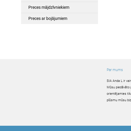
Preces mājdzīvniekiem
Preces ar bojājumiem
Par mums
SIA Anda L ir va
Mūsu piedāvāto pr
orientējamies tik
plūsmu mūsu biz