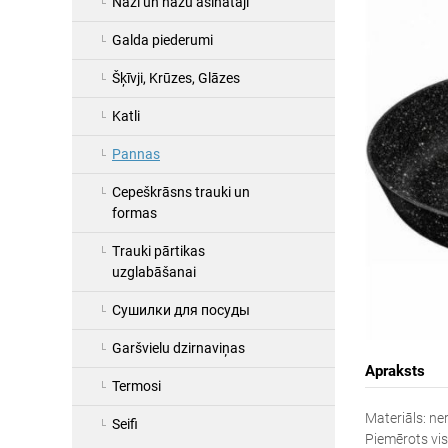
Naži un nažu asinātāji
Galda piederumi
Šķīvji, Krūzes, Glāzes
Katli
Pannas
Cepeškrāsns trauki un
formas
Trauki pārtikas
uzglabāšanai
Сушилки для посуды
Garšvielu dzirnaviņas
Apraksts
Termosi
Materiāls: ne
Seifi
Piemērots vis