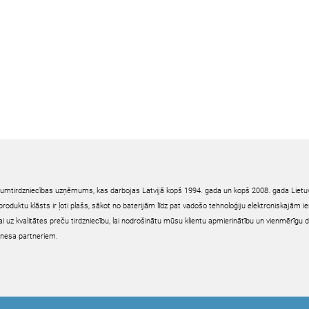
irumtirdzniecības uzņēmums, kas darbojas Latvijā kopš 1994. gada un kopš 2008. gada Lietuv
oduktu klāsts ir ļoti plašs, sākot no baterijām līdz pat vadošo tehnoloģiju elektroniskajām 
ai uz kvalitātes preču tirdzniecību, lai nodrošinātu mūsu klientu apmierinātību un vienmērīgu 
nesa partneriem.