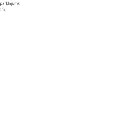
pārklājums.
 cm.