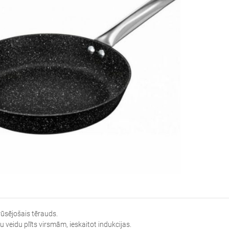
rūsējošais tērauds.
u veidu plīts virsmām, ieskaitot indukcijas.