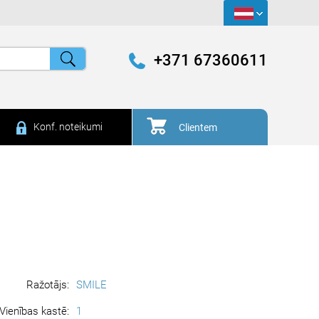
+371 67360611
Konf. noteikumi
Clientem
Ražotājs:
SMILE
Vienības kastē:
1