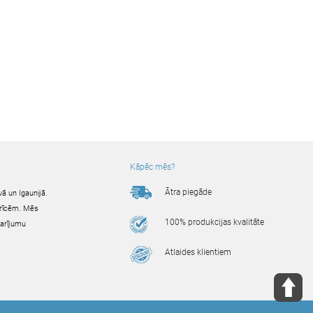
Kāpēc mēs?
Ātra piegāde
ā un Igaunijā.
ierīcēm. Mēs
100% produkcijas kvalitāte
darījumu
Atlaides klientiem