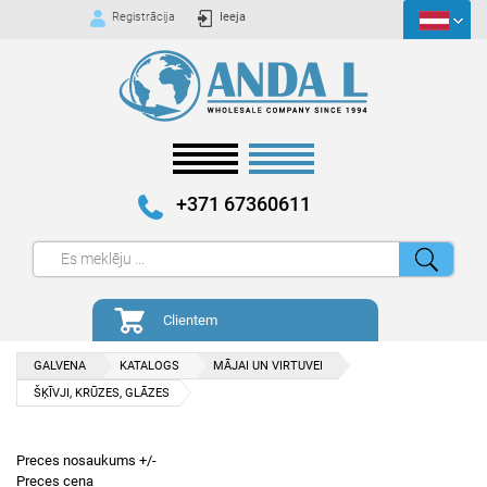
Registrācija
Ieeja
+371 67360611
Clientem
GALVENA
KATALOGS
MĀJAI UN VIRTUVEI
ŠĶĪVJI, KRŪZES, GLĀZES
Preces nosaukums +/-
Preces cena