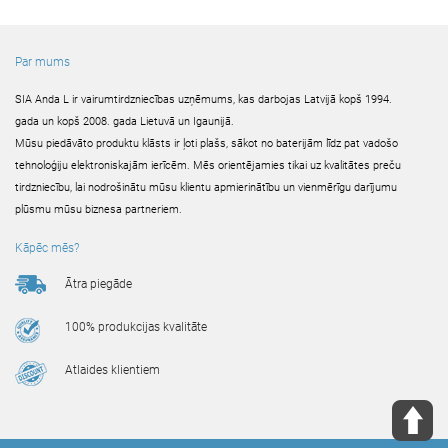
Par mums
SIA Anda L ir vairumtirdzniecības uzņēmums, kas darbojas Latvijā kopš 1994.
gada un kopš 2008. gada Lietuvā un Igaunijā.
Mūsu piedāvāto produktu klāsts ir ļoti plašs, sākot no baterijām līdz pat vadošo
tehnoloģiju elektroniskajām ierīcēm. Mēs orientējamies tikai uz kvalitātes preču
tirdzniecību, lai nodrošinātu mūsu klientu apmierinātību un vienmērīgu darījumu
plūsmu mūsu biznesa partneriem.
Kāpēc mēs?
Ātra piegāde
100% produkcijas kvalitāte
Atlaides klientiem