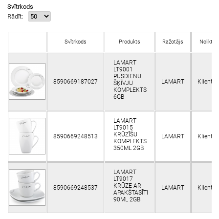
Svītrkods
Rādīt:
Svītrkods
Produkts
Ražotājs
Noliktav
LAMART
LT9001
PUSDIENU
8590669187027
LAMART
Klienti
ŠĶĪVJU
KOMPLEKTS
6GB
LAMART
LT9015
KRŪZĪŠU
8590669248513
LAMART
Klienti
KOMPLEKTS
350ML 2GB
LAMART
LT9017
KRŪZE AR
8590669248537
LAMART
Klienti
APAKŠTASĪTI
90ML 2GB