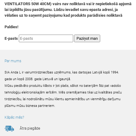
VENTILATORS 50W 40CM) vairs nav noliktavā vai ir nepietiekošā apjomā
lai izpildītu jūsu pasūtījumu. Lūdzu ievadiet savu epasta adresi, ja
vēlaties uz to saņemt paziņojumu kad produkts parādīsies noliktavā
Paldies!
E-pasts
Par mums
SIA Anda L ir vairumtirdzniecības uzņēmums, kas darbojas Latvijā kopš 1994.
gada un kopš 2008. gada Lietuvā un Igaunijā.
Mūsu piedāvāto produktu klāsts ir ļoti plašs, sākot no baterijām līdz pat vadošo
tehnoloģiju elektroniskajām ierīcēm. Mēs orientējamies tikai uz kvalitātes preču
tirdzniecību, lai nodrošinātu mūsu klientu apmierinātību un vienmērīgu darījumu
plūsmu mūsu biznesa partneriem.
Kāpēc mēs?
Ātra piegāde