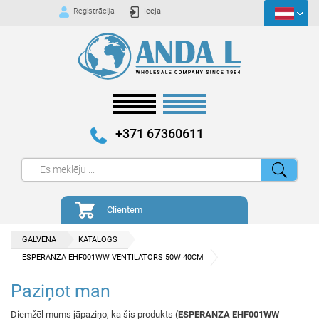
Registrācija
Ieeja
+371 67360611
Clientem
GALVENA
KATALOGS
ESPERANZA EHF001WW VENTILATORS 50W 40CM
Paziņot man
Diemžēl mums jāpaziņo, ka šis produkts (
ESPERANZA EHF001WW