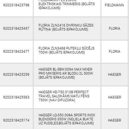
FIELDMANN FZS 2505-E
ELEKTRISKAIS TRIMMERIS (BOJĀTS
9202318423798
FIELDMANN
IEPAKOJUMS)
FLORIA ZLN2416 DIVRIŅĶU GĀZES
9202318425457
FLORIA
PLĪTIŅA (BOJĀTS IEPAKOJUMS)
FLORIA ZLN3468 PUTEKĻU SŪCĒJS
9202318423477
FLORIA
700W (BOJĀTS IEPAKOJUMS)
HAEGER BL-5BW.009A MAX MIXER
PRO MIKSERIS AR BĻODU 2L 500W
9202318425259
HAEGER
(BOJĀTS IEPAKOJUMS)
HAEGER HD-750.010B PERFECT
TRAVEL SALOKĀMS MATU FĒNS
9202318425563
HAEGER
750W (NAV DIFUZORA)
HAEGER LQ-350.008A SPORTS INOX
BLENDERIS 350W (NELIELA BUKTE
9202318425174
HAEGER
UZ PUDELES,BOJĀTS IEPAKOJUMS)