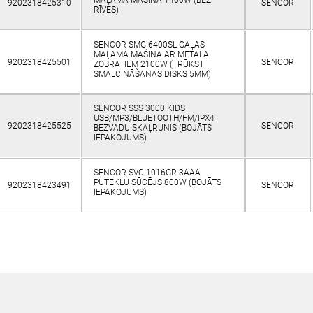
MAĻAMĀ MAŠĪNA 1400W (BEZ
9202318425310
SENCOR
RĪVES)
SENCOR SMG 6400SL GAĻAS
MAĻAMĀ MAŠĪNA AR METĀLA
9202318425501
SENCOR
ZOBRATIEM 2100W (TRŪKST
SMALCINĀŠANAS DISKS 5MM)
SENCOR SSS 3000 KIDS
USB/MP3/BLUETOOTH/FM/IPX4
9202318425525
SENCOR
BEZVADU SKAĻRUNIS (BOJĀTS
IEPAKOJUMS)
SENCOR SVC 1016GR 3AAA
PUTEKĻU SŪCĒJS 800W (BOJĀTS
9202318423491
SENCOR
IEPAKOJUMS)