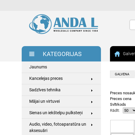
KATEGORIJAS
Galve
Jaunums
GALVENA
Kancelejas preces
Sadzīves tehnika
Preces nosau
Preces cena
Mājai un virtuvei
Svītrkods
Rādīt:
Sienas un iekštelpu pulksteņi
Audio, video, fotoaparatūra un
aksesuāri