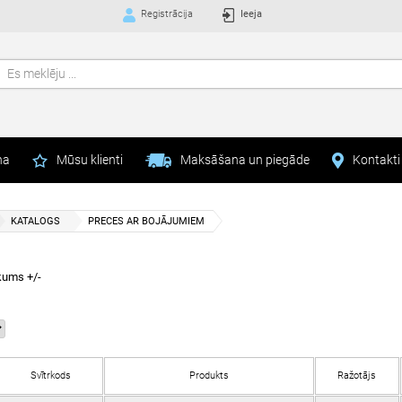
Registrācija
Ieeja
na
Mūsu klienti
Maksāšana un piegāde
Kontakti
KATALOGS
PRECES AR BOJĀJUMIEM
kums +/-
Svītrkods
Produkts
Ražotājs