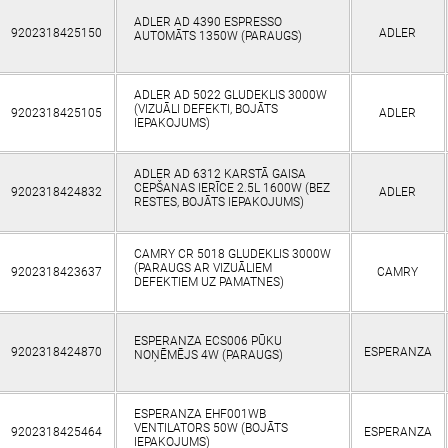
ADLER AD 4390 ESPRESSO
9202318425150
ADLER
AUTOMĀTS 1350W (PARAUGS)
ADLER AD 5022 GLUDEKLIS 3000W
(VIZUĀLI DEFEKTI, BOJĀTS
9202318425105
ADLER
IEPAKOJUMS)
ADLER AD 6312 KARSTĀ GAISA
CEPŠANAS IERĪCE 2.5L 1600W (BEZ
9202318424832
ADLER
RESTES, BOJĀTS IEPAKOJUMS)
CAMRY CR 5018 GLUDEKLIS 3000W
(PARAUGS AR VIZUĀLIEM
9202318423637
CAMRY
DEFEKTIEM UZ PAMATNES)
ESPERANZA ECS006 PŪKU
9202318424870
ESPERANZA
NOŅĒMĒJS 4W (PARAUGS)
ESPERANZA EHF001WB
VENTILATORS 50W (BOJĀTS
9202318425464
ESPERANZA
IEPAKOJUMS)