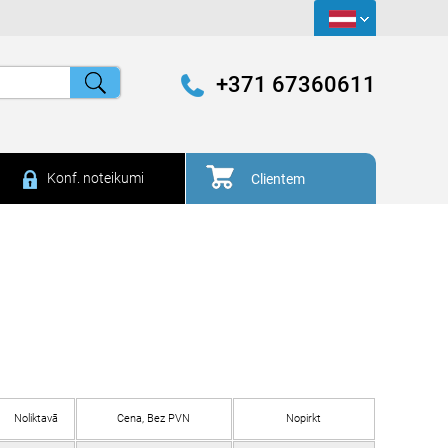
+371 67360611
Konf. noteikumi
Clientem
Noliktavā
Cena, Bez PVN
Nopirkt