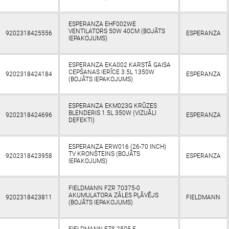
ESPERANZA EHF002WE
VENTILATORS 50W 40CM (BOJĀTS
9202318425556
ESPERANZA
IEPAKOJUMS)
ESPERANZA EKA002 KARSTĀ GAISA
CEPŠANAS IERĪCE 3.5L 1350W
9202318424184
ESPERANZA
(BOJĀTS IEPAKOJUMS)
ESPERANZA EKM023G KRŪZES
BLENDERIS 1.5L 350W (VIZUĀLI
9202318424696
ESPERANZA
DEFEKTI)
ESPERANZA ERW016 (26-70 INCH)
TV KRONŠTEINS (BOJĀTS
9202318423958
ESPERANZA
IEPAKOJUMS)
FIELDMANN FZR 70375-0
AKUMULATORA ZĀLES PĻĀVĒJS
9202318423811
FIELDMANN
(BOJĀTS IEPAKOJUMS)