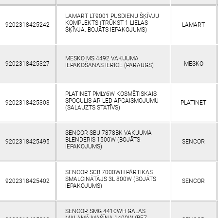
LAMART LT9001 PUSDIENU ŠĶĪVJU
KOMPLEKTS (TRŪKST 1 LIELAS
9202318425242
LAMART
ŠĶĪVJA. BOJĀTS IEPAKOJUMS)
MESKO MS 4492 VAKUUMA
9202318425327
MESKO
IEPAKOŠANAS IERĪCE (PARAUGS)
PLATINET PMLY6W KOSMĒTISKAIS
SPOGULIS AR LED APGAISMOJUMU
9202318425303
PLATINET
(SALAUZTS STATĪVS)
SENCOR SBU 7878BK VAKUUMA
BLENDERIS 1500W (BOJĀTS
9202318425495
SENCOR
IEPAKOJUMS)
SENCOR SCB 7000WH PĀRTIKAS
SMALCINĀTĀJS 3L 800W (BOJĀTS
9202318425402
SENCOR
IEPAKOJUMS)
SENCOR SMG 4410WH GAĻAS