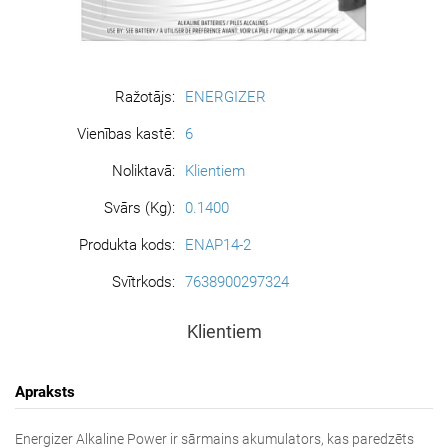
Ražotājs:
ENERGIZER
Vienības kastē:
6
Noliktavā:
Klientiem
Svārs (Kg):
0.1400
Produkta kods:
ENAP14-2
Svītrkods:
7638900297324
Klientiem
Apraksts
Energizer Alkaline Power ir sārmains akumulators, kas paredzēts