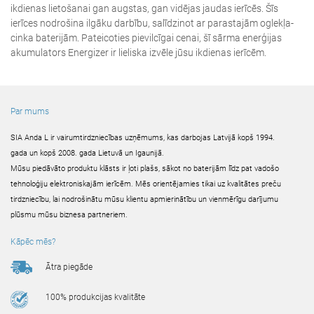
ikdienas lietošanai gan augstas, gan vidējas jaudas ierīcēs. Šīs
ierīces nodrošina ilgāku darbību, salīdzinot ar parastajām oglekļa-
cinka baterijām. Pateicoties pievilcīgai cenai, šī sārma enerģijas
akumulators Energizer ir lieliska izvēle jūsu ikdienas ierīcēm.
Par mums
SIA Anda L ir vairumtirdzniecības uzņēmums, kas darbojas Latvijā kopš 1994.
gada un kopš 2008. gada Lietuvā un Igaunijā.
Mūsu piedāvāto produktu klāsts ir ļoti plašs, sākot no baterijām līdz pat vadošo
tehnoloģiju elektroniskajām ierīcēm. Mēs orientējamies tikai uz kvalitātes preču
tirdzniecību, lai nodrošinātu mūsu klientu apmierinātību un vienmērīgu darījumu
plūsmu mūsu biznesa partneriem.
Kāpēc mēs?
Ātra piegāde
100% produkcijas kvalitāte