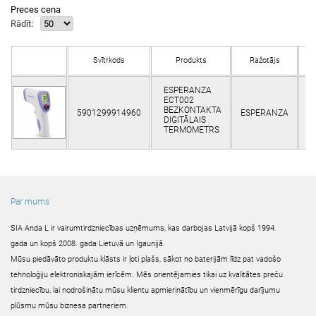
Preces cena
Rādīt:
Svītrkods
Produkts
Ražotājs
N
ESPERANZA
ECT002
BEZKONTAKTA
5901299914960
ESPERANZA
Kl
DIGITĀLAIS
TERMOMETRS
Par mums
SIA Anda L ir vairumtirdzniecības uzņēmums, kas darbojas Latvijā kopš 1994.
gada un kopš 2008. gada Lietuvā un Igaunijā.
Mūsu piedāvāto produktu klāsts ir ļoti plašs, sākot no baterijām līdz pat vadošo
tehnoloģiju elektroniskajām ierīcēm. Mēs orientējamies tikai uz kvalitātes preču
tirdzniecību, lai nodrošinātu mūsu klientu apmierinātību un vienmērīgu darījumu
plūsmu mūsu biznesa partneriem.