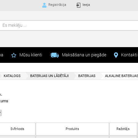
Registrācija
Ieeja
na
Mūsu klienti
Maksāšana un piegāde
Kontakti
KATALOGS
BATERIJAS UN LĀDĒTĀJI
BATERIJAS
ALKALINE BATERIJA
/-
kums
Svītrkods
Produkts
Ražotājs