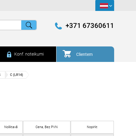
+371 67360611
Konf. noteikumi
Clientem
S
C (LR14)
Noliktavā
Cena, Bez PVN
Nopirkt