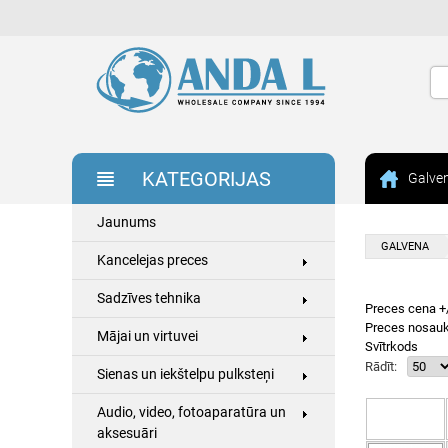
KATEGORIJAS
Galve
Jaunums
GALVENA
Kancelejas preces
Sadzīves tehnika
Preces cena +
Preces nosau
Mājai un virtuvei
Svītrkods
Rādīt:
Sienas un iekštelpu pulksteņi
Audio, video, fotoaparatūra un
aksesuāri